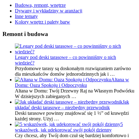
Budowa, remont, wnętrze
Dywany i wykładziny w aranżacji
Inne tematy
Kolory wnętrz i palety barw
Remont i budowa
Legary pod deski tarasowe – co powinniśmy o nich
wiedzieć?
Przydomowe tarasy są doskonałym rozwiązaniem zarówno
dla mieszkańców domów jednorodzinnych jak i …
Altana w
Domu: Oaza Spokoju i Odpoczynku
Altana w Domu: Twój Drzewny Raj na Własnym Podwórku
W dzisiejszych zabieganych …
Jak
układać deski tarasowe – niezbędny przewodnik
Deski tarasowe powinny znajdować się 1 ½” od krawędzi
każdej strony. Użyj …
5
wskazówek, jak udekorować swój pokój dzienny
Czy chcesz, aby Twój dom czuł się bardziej komfortowo i