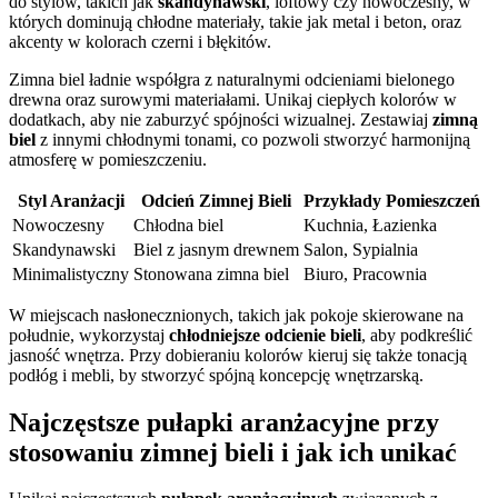
do stylów, takich jak
skandynawski
, loftowy czy nowoczesny, w
których dominują chłodne materiały, takie jak metal i beton, oraz
akcenty w kolorach czerni i błękitów.
Zimna biel ładnie współgra z naturalnymi odcieniami bielonego
drewna oraz surowymi materiałami. Unikaj ciepłych kolorów w
dodatkach, aby nie zaburzyć spójności wizualnej. Zestawiaj
zimną
biel
z innymi chłodnymi tonami, co pozwoli stworzyć harmonijną
atmosferę w pomieszczeniu.
Styl Aranżacji
Odcień Zimnej Bieli
Przykłady Pomieszczeń
Nowoczesny
Chłodna biel
Kuchnia, Łazienka
Skandynawski
Biel z jasnym drewnem
Salon, Sypialnia
Minimalistyczny
Stonowana zimna biel
Biuro, Pracownia
W miejscach nasłonecznionych, takich jak pokoje skierowane na
południe, wykorzystaj
chłodniejsze odcienie bieli
, aby podkreślić
jasność wnętrza. Przy dobieraniu kolorów kieruj się także tonacją
podłóg i mebli, by stworzyć spójną koncepcję wnętrzarską.
Najczęstsze pułapki aranżacyjne przy
stosowaniu zimnej bieli i jak ich unikać