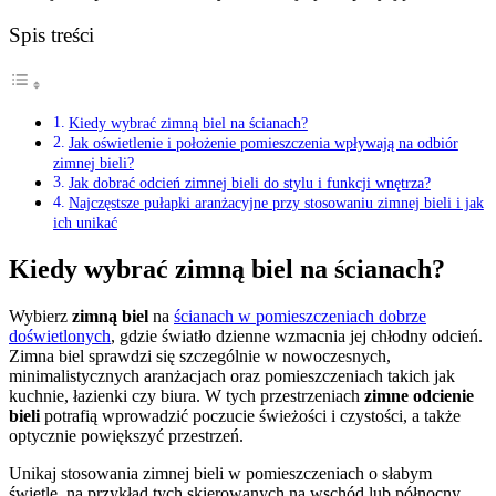
Spis treści
Kiedy wybrać zimną biel na ścianach?
Jak oświetlenie i położenie pomieszczenia wpływają na odbiór
zimnej bieli?
Jak dobrać odcień zimnej bieli do stylu i funkcji wnętrza?
Najczęstsze pułapki aranżacyjne przy stosowaniu zimnej bieli i jak
ich unikać
Kiedy wybrać zimną biel na ścianach?
Wybierz
zimną biel
na
ścianach w pomieszczeniach dobrze
doświetlonych
, gdzie światło dzienne wzmacnia jej chłodny odcień.
Zimna biel sprawdzi się szczególnie w nowoczesnych,
minimalistycznych aranżacjach oraz pomieszczeniach takich jak
kuchnie, łazienki czy biura. W tych przestrzeniach
zimne odcienie
bieli
potrafią wprowadzić poczucie świeżości i czystości, a także
optycznie powiększyć przestrzeń.
Unikaj stosowania zimnej bieli w pomieszczeniach o słabym
świetle, na przykład tych skierowanych na wschód lub północny