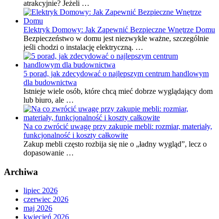
atrakcyjnie? Jeżeli …
Elektryk Domowy: Jak Zapewnić Bezpieczne Wnętrze Domu
Bezpieczeństwo w domu jest niezwykle ważne, szczególnie
jeśli chodzi o instalację elektryczną. …
5 porad, jak zdecydować o najlepszym centrum handlowym
dla budownictwa
Istnieje wiele osób, które chcą mieć dobrze wyglądający dom
lub biuro, ale …
Na co zwrócić uwagę przy zakupie mebli: rozmiar, materiały,
funkcjonalność i koszty całkowite
Zakup mebli często rozbija się nie o „ładny wygląd”, lecz o
dopasowanie …
Archiwa
lipiec 2026
czerwiec 2026
maj 2026
kwiecień 2026