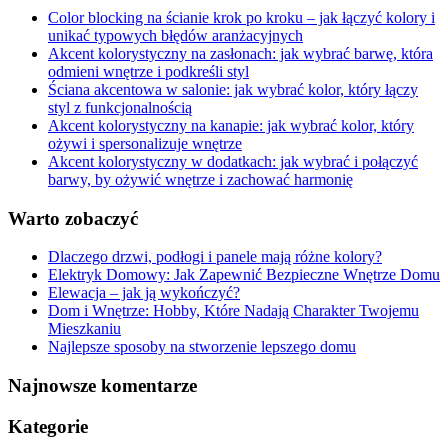
Color blocking na ścianie krok po kroku – jak łączyć kolory i
unikać typowych błędów aranżacyjnych
Akcent kolorystyczny na zasłonach: jak wybrać barwę, która
odmieni wnętrze i podkreśli styl
Ściana akcentowa w salonie: jak wybrać kolor, który łączy
styl z funkcjonalnością
Akcent kolorystyczny na kanapie: jak wybrać kolor, który
ożywi i spersonalizuje wnętrze
Akcent kolorystyczny w dodatkach: jak wybrać i połączyć
barwy, by ożywić wnętrze i zachować harmonię
Warto zobaczyć
Dlaczego drzwi, podłogi i panele mają różne kolory?
Elektryk Domowy: Jak Zapewnić Bezpieczne Wnętrze Domu
Elewacja – jak ją wykończyć?
Dom i Wnętrze: Hobby, Które Nadają Charakter Twojemu
Mieszkaniu
Najlepsze sposoby na stworzenie lepszego domu
Najnowsze komentarze
Kategorie