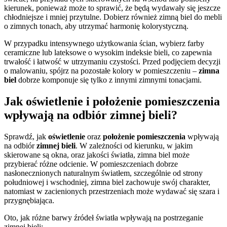
kierunek, ponieważ może to sprawić, że będą wydawały się jeszcze
chłodniejsze i mniej przytulne. Dobierz również zimną biel do mebli
o zimnych tonach, aby utrzymać harmonię kolorystyczną.
W przypadku intensywnego użytkowania ścian, wybierz farby
ceramiczne lub lateksowe o wysokim indeksie bieli, co zapewnia
trwałość i łatwość w utrzymaniu czystości. Przed podjęciem decyzji
o malowaniu, spójrz na pozostałe kolory w pomieszczeniu –
zimna
biel
dobrze komponuje się tylko z innymi zimnymi tonacjami.
Jak oświetlenie i położenie pomieszczenia
wpływają na odbiór zimnej bieli?
Sprawdź, jak
oświetlenie
oraz
położenie pomieszczenia
wpływają
na odbiór
zimnej bieli
. W zależności od kierunku, w jakim
skierowane są okna, oraz jakości światła, zimna biel może
przybierać różne odcienie. W pomieszczeniach dobrze
nasłonecznionych naturalnym światłem, szczególnie od strony
południowej i wschodniej, zimna biel zachowuje swój charakter,
natomiast w zacienionych przestrzeniach może wydawać się szara i
przygnębiająca.
Oto, jak różne barwy źródeł światła wpływają na postrzeganie
zimnej bieli: