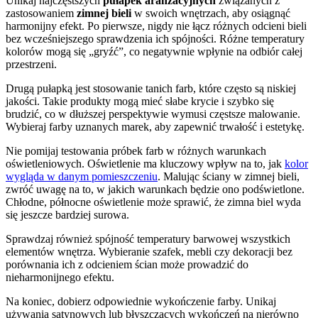
Unikaj najczęstszych
pułapek aranżacyjnych
związanych z
zastosowaniem
zimnej bieli
w swoich wnętrzach, aby osiągnąć
harmonijny efekt. Po pierwsze, nigdy nie łącz różnych odcieni bieli
bez wcześniejszego sprawdzenia ich spójności. Różne temperatury
kolorów mogą się „gryźć”, co negatywnie wpłynie na odbiór całej
przestrzeni.
Drugą pułapką jest stosowanie tanich farb, które często są niskiej
jakości. Takie produkty mogą mieć słabe krycie i szybko się
brudzić, co w dłuższej perspektywie wymusi częstsze malowanie.
Wybieraj farby uznanych marek, aby zapewnić trwałość i estetykę.
Nie pomijaj testowania próbek farb w różnych warunkach
oświetleniowych. Oświetlenie ma kluczowy wpływ na to, jak
kolor
wygląda w danym pomieszczeniu
. Malując ściany w zimnej bieli,
zwróć uwagę na to, w jakich warunkach będzie ono podświetlone.
Chłodne, północne oświetlenie może sprawić, że zimna biel wyda
się jeszcze bardziej surowa.
Sprawdzaj również spójność temperatury barwowej wszystkich
elementów wnętrza. Wybieranie szafek, mebli czy dekoracji bez
porównania ich z odcieniem ścian może prowadzić do
nieharmonijnego efektu.
Na koniec, dobierz odpowiednie wykończenie farby. Unikaj
używania satynowych lub błyszczących wykończeń na nierówno