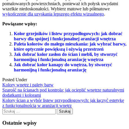
pomalowanych powierzchniach, ponieważ ich połysk uwydatni
wszelkie niedoskonałości. Wybierz matowe lub półmatowe
wykończenie dla uzyskania lepszego efektu wizualnego
.
Powiązane wpisy:
Kolor grzejników i listew przypodłogowych: jak dobrać
barwy dla spójnej i funkcjonalnej aranżacji wnętrza
Paleta kolorów do małego mieszkania: jak wybrać barwy,
które optycznie powiększą i ożywią przestrzeń
Jak dobrać kolor zasłon do ścian i mebli, by stworzyć
harmonijną i funkcjonalną aranżację wnętrza
Jak dobrać kolor kanapy do wnętrza, by stworzyć
harmonijną i funkcjonalną aranżację
Posted Under
Kolory wnętrz i palety barw
Post
Szarość na ścianach pod kontrolą: jak ocieplić wnętrze naturalnymi
dodatkami i kolorami
navigation
Kolory ścian a wybór listew przypodłogowych: jak łączyć estetykę
z funkcjonalnością w aranżacji wnętrz
Szukaj:
Ostatnie wpisy