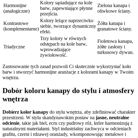
Kolory sąsiadujące na kole
Harmonijne
Zielona kanapa i
barw, zapewniające płynne
(analogiczne)
oliwkowe ściany.
przejścia.
Kolory leżące naprzeciwko
Kontrastowe
Żółta kanapa i
siebie, tworzące dynamiczny
(komplementarne)
granatowe ściany.
efekt.
Trzy kolory w równych
Fioletowa kanapa,
odstępach na kole barw,
Triadyczne
żółte zasłony i
wprowadzające
turkusowy dywan.
żywiołowość.
Zastosowanie tych zasad pozwoli Ci skutecznie wykorzystać koło
barw i stworzyć harmonijne aranżacje z kolorami kanapy w Twoim
wnętrzu.
Dobór koloru kanapy do stylu i atmosfery
wnętrza
Dobierz kolor kanapy
do stylu wnętrza, aby zdefiniować charakter
przestrzeni. W stylu skandynawskim postaw na
jasne, neutralne
odcienie
, takie jak biel, ecru czy pudrowy róż, które harmonizują z
naturalnymi materiałami. Styl industrialny zachwyca w odcieniach
grafitu, czerni i rdzawej oranżady, wkomponowując metalowe i