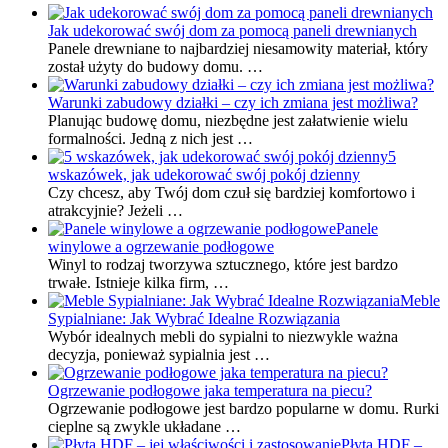
Jak udekorować swój dom za pomocą paneli drewnianych
Panele drewniane to najbardziej niesamowity materiał, który
został użyty do budowy domu. …
Warunki zabudowy działki – czy ich zmiana jest możliwa?
Planując budowę domu, niezbędne jest załatwienie wielu
formalności. Jedną z nich jest …
5
wskazówek, jak udekorować swój pokój dzienny
Czy chcesz, aby Twój dom czuł się bardziej komfortowo i
atrakcyjnie? Jeżeli …
Panele
winylowe a ogrzewanie podłogowe
Winyl to rodzaj tworzywa sztucznego, które jest bardzo
trwałe. Istnieje kilka firm, …
Meble
Sypialniane: Jak Wybrać Idealne Rozwiązania
Wybór idealnych mebli do sypialni to niezwykle ważna
decyzja, ponieważ sypialnia jest …
Ogrzewanie podłogowe jaka temperatura na piecu?
Ogrzewanie podłogowe jest bardzo popularne w domu. Rurki
cieplne są zwykle układane …
Płyta HDF –