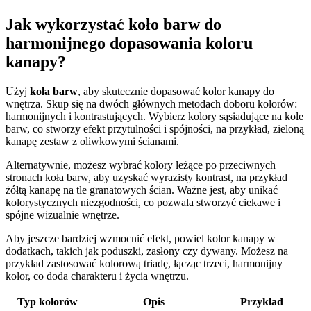
Jak wykorzystać koło barw do
harmonijnego dopasowania koloru
kanapy?
Użyj
koła barw
, aby skutecznie dopasować kolor kanapy do
wnętrza. Skup się na dwóch głównych metodach doboru kolorów:
harmonijnych i kontrastujących. Wybierz kolory sąsiadujące na kole
barw, co stworzy efekt przytulności i spójności, na przykład, zieloną
kanapę zestaw z oliwkowymi ścianami.
Alternatywnie, możesz wybrać kolory leżące po przeciwnych
stronach koła barw, aby uzyskać wyrazisty kontrast, na przykład
żółtą kanapę na tle granatowych ścian. Ważne jest, aby unikać
kolorystycznych niezgodności, co pozwala stworzyć ciekawe i
spójne wizualnie wnętrze.
Aby jeszcze bardziej wzmocnić efekt, powiel kolor kanapy w
dodatkach, takich jak poduszki, zasłony czy dywany. Możesz na
przykład zastosować kolorową triadę, łącząc trzeci, harmonijny
kolor, co doda charakteru i życia wnętrzu.
Typ kolorów
Opis
Przykład