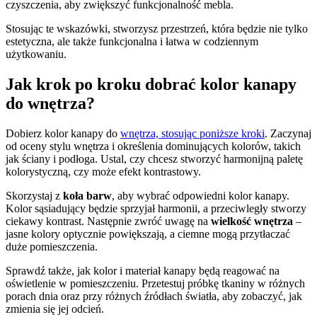
czyszczenia, aby zwiększyć funkcjonalność mebla.
Stosując te wskazówki, stworzysz przestrzeń, która będzie nie tylko
estetyczna, ale także funkcjonalna i łatwa w codziennym
użytkowaniu.
Jak krok po kroku dobrać kolor kanapy
do wnętrza?
Dobierz kolor kanapy do
wnętrza, stosując poniższe kroki
. Zaczynaj
od oceny stylu wnętrza i określenia dominujących kolorów, takich
jak ściany i podłoga. Ustal, czy chcesz stworzyć harmonijną paletę
kolorystyczną, czy może efekt kontrastowy.
Skorzystaj z
koła barw
, aby wybrać odpowiedni kolor kanapy.
Kolor sąsiadujący będzie sprzyjał harmonii, a przeciwległy stworzy
ciekawy kontrast. Następnie zwróć uwagę na
wielkość wnętrza
–
jasne kolory optycznie powiększają, a ciemne mogą przytłaczać
duże pomieszczenia.
Sprawdź także, jak kolor i materiał kanapy będą reagować na
oświetlenie w pomieszczeniu. Przetestuj próbkę tkaniny w różnych
porach dnia oraz przy różnych źródłach światła, aby zobaczyć, jak
zmienia się jej odcień.