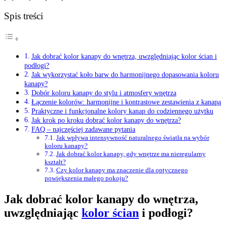
Spis treści
Jak dobrać kolor kanapy do wnętrza, uwzględniając kolor ścian i
podłogi?
Jak wykorzystać koło barw do harmonijnego dopasowania koloru
kanapy?
Dobór koloru kanapy do stylu i atmosfery wnętrza
Łączenie kolorów: harmonijne i kontrastowe zestawienia z kanapą
Praktyczne i funkcjonalne kolory kanap do codziennego użytku
Jak krok po kroku dobrać kolor kanapy do wnętrza?
FAQ – najczęściej zadawane pytania
Jak wpływa intensywność naturalnego światła na wybór
koloru kanapy?
Jak dobrać kolor kanapy, gdy wnętrze ma nieregularny
kształt?
Czy kolor kanapy ma znaczenie dla optycznego
powiększenia małego pokoju?
Jak dobrać kolor kanapy do wnętrza,
uwzględniając
kolor ścian
i podłogi?