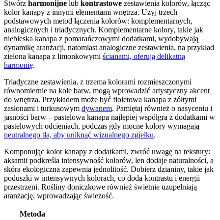
Stwórz
harmonijne
lub
kontrastowe
zestawienia kolorów, łącząc
kolor kanapy z innymi elementami wnętrza. Użyj trzech
podstawowych metod łączenia kolorów: komplementarnych,
analogicznych i triadycznych. Komplementarne kolory, takie jak
niebieska kanapa z pomarańczowymi dodatkami, wydobywają
dynamikę aranżacji, natomiast analogiczne zestawienia, na przykład
zielona kanapa z limonkowymi
ścianami, oferują delikatną
harmonię
.
Triadyczne zestawienia, z trzema kolorami rozmieszczonymi
równomiernie na kole barw, mogą wprowadzić artystyczny akcent
do wnętrza. Przykładem może być fioletowa kanapa z żółtymi
zasłonami i turkusowym
dywanem
. Pamiętaj również o nasyceniu i
jasności barw – pastelowa kanapa najlepiej współgra z dodatkami w
pastelowych odcieniach, podczas gdy mocne kolory wymagają
neutralnego tła, aby uniknąć wizualnego zgiełku
.
Komponując kolor kanapy z dodatkami, zwróć uwagę na tekstury:
aksamit podkreśla intensywność kolorów, len dodaje naturalności, a
skóra ekologiczna zapewnia jednolitość. Dobierz dzianiny, takie jak
poduszki w intensywnych kolorach, co doda kontrastu i energii
przestrzeni. Rośliny doniczkowe również świetnie uzupełniają
aranżację, wprowadzając świeżość.
Metoda