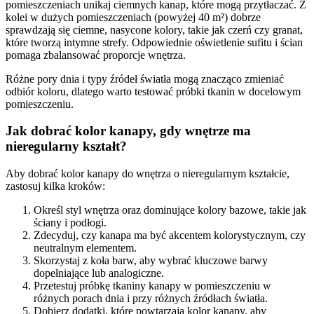
pomieszczeniach unikaj ciemnych kanap, które mogą przytłaczać. Z
kolei w dużych pomieszczeniach (powyżej 40 m²) dobrze
sprawdzają się ciemne, nasycone kolory, takie jak czerń czy granat,
które tworzą intymne strefy. Odpowiednie oświetlenie sufitu i ścian
pomaga zbalansować proporcje wnętrza.
Różne pory dnia i typy źródeł światła mogą znacząco zmieniać
odbiór koloru, dlatego warto testować próbki tkanin w docelowym
pomieszczeniu.
Jak dobrać kolor kanapy, gdy wnętrze ma
nieregularny kształt?
Aby dobrać kolor kanapy do wnętrza o nieregularnym kształcie,
zastosuj kilka kroków:
Określ styl wnętrza oraz dominujące kolory bazowe, takie jak
ściany i podłogi.
Zdecyduj, czy kanapa ma być akcentem kolorystycznym, czy
neutralnym elementem.
Skorzystaj z koła barw, aby wybrać kluczowe barwy
dopełniające lub analogiczne.
Przetestuj próbkę tkaniny kanapy w pomieszczeniu w
różnych porach dnia i przy różnych źródłach światła.
Dobierz dodatki, które powtarzają kolor kanapy, aby