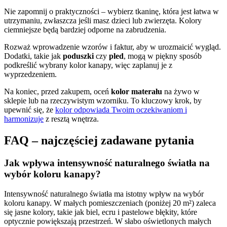
Nie zapomnij o praktyczności – wybierz tkaninę, która jest łatwa w
utrzymaniu, zwłaszcza jeśli masz dzieci lub zwierzęta. Kolory
ciemniejsze będą bardziej odporne na zabrudzenia.
Rozważ wprowadzenie wzorów i faktur, aby w urozmaicić wygląd.
Dodatki, takie jak
poduszki
czy
pled
, mogą w piękny sposób
podkreślić wybrany kolor kanapy, więc zaplanuj je z
wyprzedzeniem.
Na koniec, przed zakupem, oceń
kolor materału
na żywo w
sklepie lub na rzeczywistym wzorniku. To kluczowy krok, by
upewnić się, że
kolor odpowiada Twoim oczekiwaniom i
harmonizuje
z resztą wnętrza.
FAQ – najczęściej zadawane pytania
Jak wpływa intensywność naturalnego światła na
wybór koloru kanapy?
Intensywność naturalnego światła ma istotny wpływ na wybór
koloru kanapy. W małych pomieszczeniach (poniżej 20 m²) zaleca
się jasne kolory, takie jak biel, ecru i pastelowe błękity, które
optycznie powiększają przestrzeń. W słabo oświetlonych małych