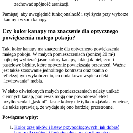
zachować spójność aranżacji.
Pamiętaj, aby uwzględnić funkcjonalność i styl życia przy wyborze
tkaniny i wzoru kanapy.
Czy kolor kanapy ma znaczenie dla optycznego
powiększenia małego pokoju?
Tak, kolor kanapy ma znaczenie dla optycznego powiększenia
małego pokoju. W małych pomieszczeniach (poniżej 20 m²)
najlepiej wybierać jasne kolory kanapy, takie jak biel, ecru i
pastelowe błękity, które optycznie powiększają przestrzeń. Ważne
jest także stosowanie jednolitego kontrastu oraz tkanin o
refleksyjnym wykończeniu, co dodatkowo wspiera efekt
„lewitowania” mebla.
W słabo oświetlonych małych pomieszczeniach należy unikać
ciemnych kanap, ponieważ mogą one powodować efekt
przytłoczenia i „jaskini”. Jasne kolory nie tylko rozjaśniają wnętrze,
ale także sprawiają, że wydaje się ono bardziej przestronne.
Powiązane wpisy:
Kolor grzejników i listew przypodłogowych: jak dobrać
barwy dla spójnej i funkcjonalnej aranżacji wnętrza