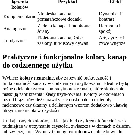
łączenia
Przykład
Efekt
kolorów
Niebieska kanapa i
Dynamika i
Komplementarne
pomarańczowe dodatki
kontrast
Zielona kanapa, limonkowe
Harmonia i
Analogiczne
ściany
spokój
Fioletowa kanapa, żółte
Artystyczne i
Triadyczne
zasłony, turkusowy dywan
żywe wnętrze
Praktyczne i funkcjonalne kolory kanap
do codziennego użytku
Wybierz
kolory neutralne
, aby zapewnić praktyczność i
funkcjonalność kanapy w codziennym użytkowaniu. Idealne będą
różne odcienie szarości, antracytu oraz granatu, które skutecznie
maskują zabrudzenia i ślady użytkowania. Kolory w odcieniach
beżu i brązu również sprawdzą się doskonale, a materiały
melanżowe czy tkaniny z delikatnym wzorem dodatkowo ułatwią
utrzymanie mebla w czystości.
Unikaj jasnych kolorów, takich jak biel czy krem, które cieńsze są
trudniejsze w utrzymaniu czystości, zwłaszcza w domach z dziećmi
lub zwierzętami. Wybierz tkaniny hydrofobowe lub te łatwe do