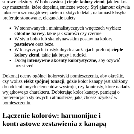
surowe tekstury. W boho zastosuj
ciepłe kolory ziemi
, jak terakota
czy musztarda, które dopełnią etniczne wzory. Styl glamour ożywia
luksusem szmaragdowej zieleni i złotych detali, natomiast klasyka
preferuje stonowane, eleganckie palety.
W stonowanych i minimalistycznych wnętrzach wybierz
chłodne barwy
, takie jak szarości czy czernie.
W stylu boho lub skandynawskim postaw na kolory
pastelowe
oraz beże.
W klasycznych i rustykalnych aranżacjach preferuj
ciepłe
kolory ziemi
, takie jak brązy i rudości.
Dodaj
intensywne akcenty kolorystyczne
, aby ożywić
przestrzeń.
Dokonaj oceny ogólnej kolorystyki pomieszczenia, aby określić,
czy wolisz
efekt spójnej tonacji
, gdzie kolor kanapy jest zbliżony
do odcieni innych elementów wystroju, czy kontrasty, które nadadzą
wyjątkowego charakteru. Dobierając kolor kanapy, pamiętaj o
preferencjach stylowych i atmosferze, jaką chcesz uzyskać w
pomieszczeniu.
Łączenie kolorów: harmonijne i
kontrastowe zestawienia z kanapą