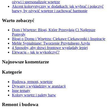
ożywi i spersonalizuje wnętrze
Akcent kolorystyczny w dodatkach: jak wybrać i połączyć
barwy, by ożywić wnętrze i zachować harmonię
Warto zobaczyć
Dom i Wnętrze: Blogi, Które Przesyłają Ci Najlepsze
Pomysły
Blogi o Domu i Wnętrzu: Ciekawe Ciekawostki i Inspiracje
Meble Sypialniane: Tworzenie Przytulnego Azylu
4 Sposoby, aby drzwi frontowe wyglądały lepiej
Elewacja – jak ją wykończyć?
Najnowsze komentarze
Kategorie
Budowa, remont, wnętrze
Dywany i wykładziny w aranżacji
Inne tematy
Kolory wnętrz i palety barw
Remont i budowa