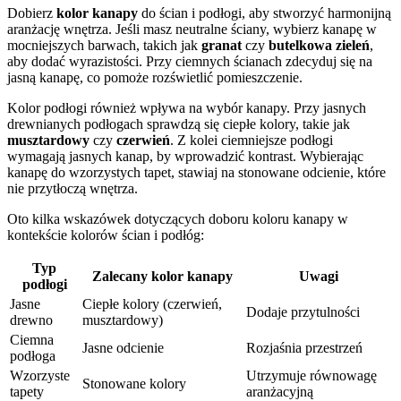
Dobierz
kolor kanapy
do ścian i podłogi, aby stworzyć harmonijną
aranżację wnętrza. Jeśli masz neutralne ściany, wybierz kanapę w
mocniejszych barwach, takich jak
granat
czy
butelkowa zieleń
,
aby dodać wyrazistości. Przy ciemnych ścianach zdecyduj się na
jasną kanapę, co pomoże rozświetlić pomieszczenie.
Kolor podłogi również wpływa na wybór kanapy. Przy jasnych
drewnianych podłogach sprawdzą się ciepłe kolory, takie jak
musztardowy
czy
czerwień
. Z kolei ciemniejsze podłogi
wymagają jasnych kanap, by wprowadzić kontrast. Wybierając
kanapę do wzorzystych tapet, stawiaj na stonowane odcienie, które
nie przytłoczą wnętrza.
Oto kilka wskazówek dotyczących doboru koloru kanapy w
kontekście kolorów ścian i podłóg:
Typ
Zalecany kolor kanapy
Uwagi
podłogi
Jasne
Ciepłe kolory (czerwień,
Dodaje przytulności
drewno
musztardowy)
Ciemna
Jasne odcienie
Rozjaśnia przestrzeń
podłoga
Wzorzyste
Utrzymuje równowagę
Stonowane kolory
tapety
aranżacyjną