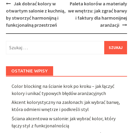
Post
Jak dobrać kolory w
Paleta kolorów a materiały
navigation
otwartym salonie z kuchnią,
we wnętrzu: jak zgrać barwy
by stworzyć harmonijną i
i faktury dla harmonijnej
funkcjonalną przestrzeń
aranżacji
Szukaj:
OSTATNIE WPISY
Color blocking na ścianie krok po kroku – jak łączyć
kolory i unikać typowych błędów aranżacyjnych
Akcent kolorystyczny na zasłonach: jak wybrać barwę,
która odmieni wnętrze i podkreśli styl
Ściana akcentowa w salonie: jak wybrać kolor, który
łączy styl z funkcjonalnością