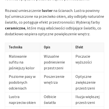
Rozważ umieszczenie
luster
na ścianach. Lustra powinny
być umieszczone na przeciwko okien, aby odbijały naturalne
światło, co potęguje efekt przestronności. Wybieraj farby
ceramiczne
, które mają właściwości odbijające światło, co
dodatkowo wspiera optyczne powiększenie wnętrz.
Technika
Opis
Efekt
Malowanie
Wizualne
Poczucie
sufitu na
podniesienie
wyższości
jaśniejszy kolor
przestrzeni
Poziome pasy w
Poszerzenie
Optyczne
podobnych
wnętrza
zwiększenie
odcieniach
przestrzeni
Lustra
Odbicie
Iluzja większej
naprzeciw okien
światła
przestrzeni