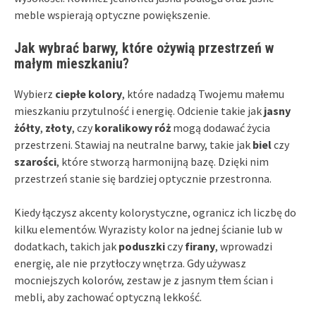
meble wspierają optyczne powiększenie.
Jak wybrać barwy, które ożywią przestrzeń w
małym mieszkaniu?
Wybierz
ciepłe kolory
, które nadadzą Twojemu małemu
mieszkaniu przytulność i energię. Odcienie takie jak
jasny
żółty
,
złoty
, czy
koralikowy róż
mogą dodawać życia
przestrzeni. Stawiaj na neutralne barwy, takie jak
biel
czy
szarości
, które stworzą harmonijną bazę. Dzięki nim
przestrzeń stanie się bardziej optycznie przestronna.
Kiedy łączysz akcenty kolorystyczne, ogranicz ich liczbę do
kilku elementów. Wyrazisty kolor na jednej ścianie lub w
dodatkach, takich jak
poduszki
czy
firany
, wprowadzi
energię, ale nie przytłoczy wnętrza. Gdy używasz
mocniejszych kolorów, zestaw je z jasnym tłem ścian i
mebli, aby zachować optyczną lekkość.