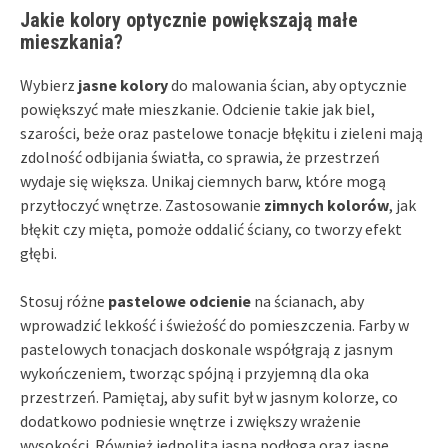
Jakie kolory optycznie powiększają małe
mieszkania?
Wybierz
jasne kolory
do malowania ścian, aby optycznie
powiększyć małe mieszkanie. Odcienie takie jak biel,
szarości, beże oraz pastelowe tonacje błękitu i zieleni mają
zdolność odbijania światła, co sprawia, że przestrzeń
wydaje się większa. Unikaj ciemnych barw, które mogą
przytłoczyć wnętrze. Zastosowanie
zimnych kolorów
, jak
błękit czy mięta, pomoże oddalić ściany, co tworzy efekt
głębi.
Stosuj różne
pastelowe odcienie
na ścianach, aby
wprowadzić lekkość i świeżość do pomieszczenia. Farby w
pastelowych tonacjach doskonale współgrają z jasnym
wykończeniem, tworząc spójną i przyjemną dla oka
przestrzeń. Pamiętaj, aby sufit był w jasnym kolorze, co
dodatkowo podniesie wnętrze i zwiększy wrażenie
wysokości. Również jednolita jasna podłoga oraz jasne