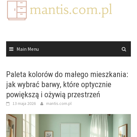
Skip
to
content
Main Menu
Paleta kolorów do małego mieszkania:
jak wybrać barwy, które optycznie
powiększą i ożywią przestrzeń
13 maja 2026
mantis.com.pl