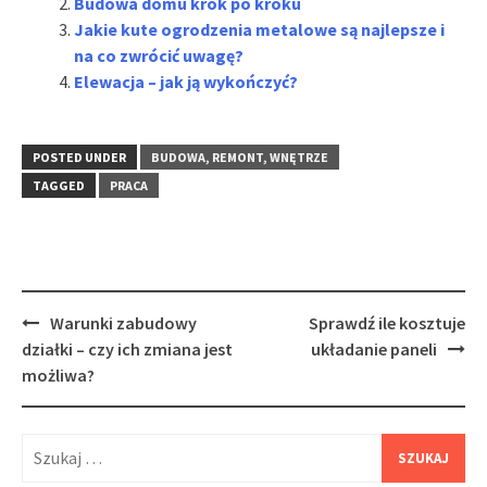
Budowa domu krok po kroku
Jakie kute ogrodzenia metalowe są najlepsze i
na co zwrócić uwagę?
Elewacja – jak ją wykończyć?
POSTED UNDER
BUDOWA, REMONT, WNĘTRZE
TAGGED
PRACA
Post
Warunki zabudowy
Sprawdź ile kosztuje
navigation
działki – czy ich zmiana jest
układanie paneli
możliwa?
Szukaj: