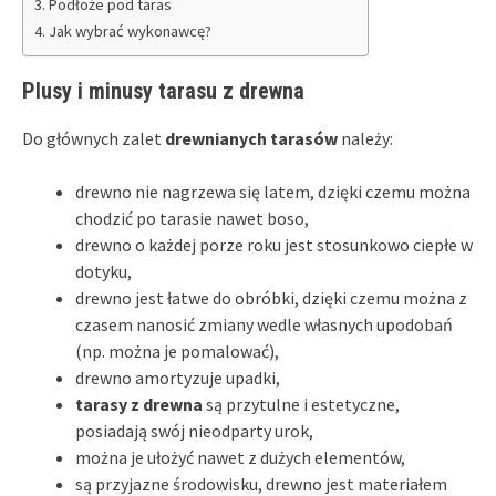
Podłoże pod taras
Jak wybrać wykonawcę?
Plusy i minusy tarasu z drewna
Do głównych zalet
drewnianych tarasów
należy:
drewno nie nagrzewa się latem, dzięki czemu można
chodzić po tarasie nawet boso,
drewno o każdej porze roku jest stosunkowo ciepłe w
dotyku,
drewno jest łatwe do obróbki, dzięki czemu można z
czasem nanosić zmiany wedle własnych upodobań
(np. można je pomalować),
drewno amortyzuje upadki,
tarasy z drewna
są przytulne i estetyczne,
posiadają swój nieodparty urok,
można je ułożyć nawet z dużych elementów,
są przyjazne środowisku, drewno jest materiałem