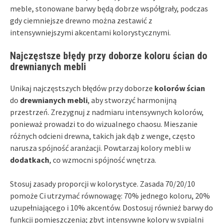
meble, stonowane barwy będą dobrze współgrały, podczas
gdy ciemniejsze drewno można zestawić z
intensywniejszymi akcentami kolorystycznymi.
Najczęstsze błędy przy doborze koloru ścian do
drewnianych mebli
Unikaj najczęstszych błędów przy doborze
kolorów ścian
do
drewnianych mebli
, aby stworzyć harmonijną
przestrzeń. Zrezygnuj z nadmiaru intensywnych kolorów,
ponieważ prowadzi to do wizualnego chaosu. Mieszanie
różnych odcieni drewna, takich jak dąb z wenge, często
narusza spójność aranżacji. Powtarzaj kolory mebli w
dodatkach
, co wzmocni spójność wnętrza.
Stosuj zasady proporcji w kolorystyce. Zasada 70/20/10
pomoże Ci utrzymać równowagę: 70% jednego koloru, 20%
uzupełniającego i 10% akcentów. Dostosuj również barwy do
funkcji pomieszczenia; zbyt intensywne kolory w sypialni