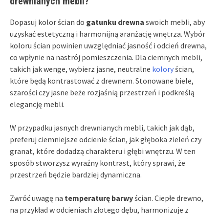
drewnianych mebli?
Dopasuj kolor ścian do
gatunku drewna
swoich mebli, aby
uzyskać estetyczną i harmonijną aranżację wnętrza. Wybór
koloru ścian powinien uwzględniać jasność i odcień drewna,
co wpłynie na nastrój pomieszczenia. Dla ciemnych mebli,
takich jak wenge, wybierz jasne, neutralne
kolory
ścian,
które będą kontrastować z drewnem. Stonowane biele,
szarości czy jasne beże rozjaśnią przestrzeń i podkreślą
elegancję mebli.
W przypadku jasnych drewnianych mebli, takich jak dąb,
preferuj ciemniejsze odcienie ścian, jak głęboka zieleń czy
granat, które dodadzą charakteru i głębi wnętrzu. W ten
sposób stworzysz wyraźny kontrast, który sprawi, że
przestrzeń będzie bardziej dynamiczna.
Zwróć uwagę na
temperaturę barwy
ścian. Ciepłe drewno,
na przykład w odcieniach złotego dębu, harmonizuje z