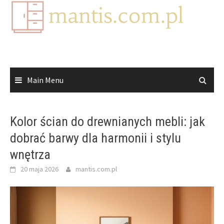
Skip
to
content
Main Menu
Kolor ścian do drewnianych mebli: jak
dobrać barwy dla harmonii i stylu
wnętrza
20 maja 2026
mantis.com.pl