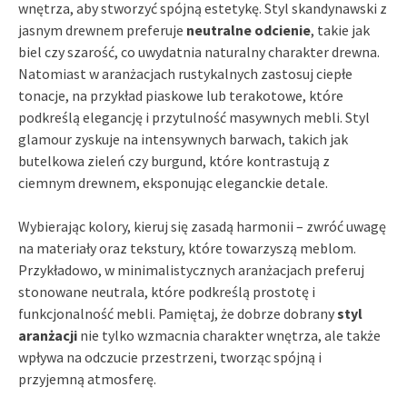
wnętrza, aby stworzyć spójną estetykę. Styl skandynawski z
jasnym drewnem preferuje
neutralne odcienie
, takie jak
biel czy szarość, co uwydatnia naturalny charakter drewna.
Natomiast w aranżacjach rustykalnych zastosuj ciepłe
tonacje, na przykład piaskowe lub terakotowe, które
podkreślą elegancję i przytulność masywnych mebli. Styl
glamour zyskuje na intensywnych barwach, takich jak
butelkowa zieleń czy burgund, które kontrastują z
ciemnym drewnem, eksponując eleganckie detale.
Wybierając kolory, kieruj się zasadą harmonii – zwróć uwagę
na materiały oraz tekstury, które towarzyszą meblom.
Przykładowo, w minimalistycznych aranżacjach preferuj
stonowane neutrala, które podkreślą prostotę i
funkcjonalność mebli. Pamiętaj, że dobrze dobrany
styl
aranżacji
nie tylko wzmacnia charakter wnętrza, ale także
wpływa na odczucie przestrzeni, tworząc spójną i
przyjemną atmosferę.