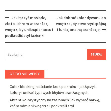
Post
Jak łączyć mosiądz,
Jak dobrać kolor dywanu do
navigation
złoto i chrom w aranżacji
wnętrza, by stworzyć spójną
wnętrz, by uniknąć chaosu i
i funkcjonalną aranżację
podkreślić styl łazienki
Szukaj:
OSTATNIE WPISY
Color blocking na ścianie krok po kroku – jak łączyć
kolory i unikać typowych błędów aranżacyjnych
Akcent kolorystyczny na zasłonach: jak wybrać barwę,
która odmieni wnętrze i podkreśli styl