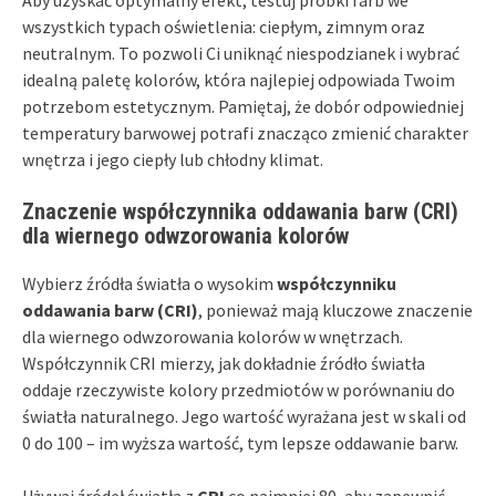
wszystkich typach oświetlenia: ciepłym, zimnym oraz
neutralnym. To pozwoli Ci uniknąć niespodzianek i wybrać
idealną paletę kolorów, która najlepiej odpowiada Twoim
potrzebom estetycznym. Pamiętaj, że dobór odpowiedniej
temperatury barwowej potrafi znacząco zmienić charakter
wnętrza i jego ciepły lub chłodny klimat.
Znaczenie współczynnika oddawania barw (CRI)
dla wiernego odwzorowania kolorów
Wybierz źródła światła o wysokim
współczynniku
oddawania barw (CRI)
, ponieważ mają kluczowe znaczenie
dla wiernego odwzorowania kolorów w wnętrzach.
Współczynnik CRI mierzy, jak dokładnie źródło światła
oddaje rzeczywiste kolory przedmiotów w porównaniu do
światła naturalnego. Jego wartość wyrażana jest w skali od
0 do 100 – im wyższa wartość, tym lepsze oddawanie barw.
Używaj źródeł światła z
CRI
co najmniej 80, aby zapewnić