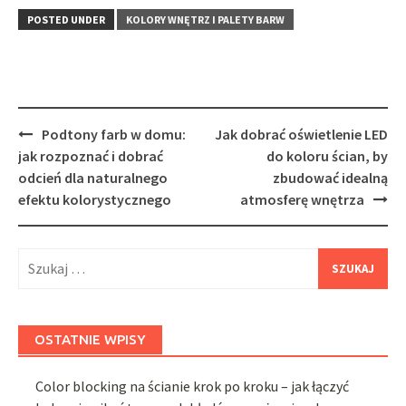
POSTED UNDER
KOLORY WNĘTRZ I PALETY BARW
Post
Podtony farb w domu:
Jak dobrać oświetlenie LED
navigation
jak rozpoznać i dobrać
do koloru ścian, by
odcień dla naturalnego
zbudować idealną
efektu kolorystycznego
atmosferę wnętrza
Szukaj:
OSTATNIE WPISY
Color blocking na ścianie krok po kroku – jak łączyć