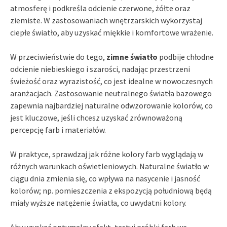
atmosferę i podkreśla odcienie czerwone, żółte oraz
ziemiste. W zastosowaniach wnętrzarskich wykorzystaj
ciepłe światło, aby uzyskać miękkie i komfortowe wrażenie.
W przeciwieństwie do tego,
zimne światło
podbije chłodne
odcienie niebieskiego i szarości, nadając przestrzeni
świeżość oraz wyrazistość, co jest idealne w nowoczesnych
aranżacjach. Zastosowanie neutralnego światła bazowego
zapewnia najbardziej naturalne odwzorowanie kolorów, co
jest kluczowe, jeśli chcesz uzyskać zrównoważoną
percepcję farb i materiałów.
W praktyce, sprawdzaj jak różne kolory farb wyglądają w
różnych warunkach oświetleniowych. Naturalne światło w
ciągu dnia zmienia się, co wpływa na nasycenie i jasność
kolorów; np. pomieszczenia z ekspozycją południową będą
miały wyższe natężenie światła, co uwydatni kolory.
Aby uzyskać optymalny efekt, testuj próbki farb we