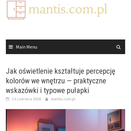
Skip
to
content
Main Menu
Jak oświetlenie kształtuje percepcję
kolorów we wnętrzu — praktyczne
wskazówki i typowe pułapki
13 czerwca 2026
mantis.com.pl