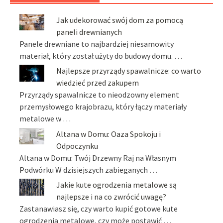
Jak udekorować swój dom za pomocą
paneli drewnianych
Panele drewniane to najbardziej niesamowity
materiał, który został użyty do budowy domu. …
Najlepsze przyrządy spawalnicze: co warto
wiedzieć przed zakupem
Przyrządy spawalnicze to nieodzowny element
przemysłowego krajobrazu, który łączy materiały
metalowe w …
Altana w Domu: Oaza Spokoju i
Odpoczynku
Altana w Domu: Twój Drzewny Raj na Własnym
Podwórku W dzisiejszych zabieganych …
Jakie kute ogrodzenia metalowe są
najlepsze i na co zwrócić uwagę?
Zastanawiasz się, czy warto kupić gotowe kute
ogrodzenia metalowe, czy może postawić …