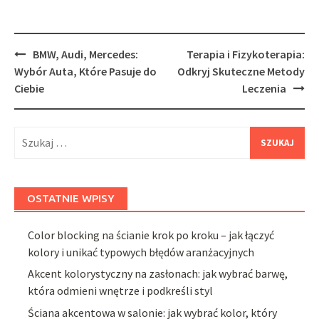
Post
BMW, Audi, Mercedes:
Terapia i Fizykoterapia:
navigation
Wybór Auta, Które Pasuje do
Odkryj Skuteczne Metody
Ciebie
Leczenia
Szukaj:
OSTATNIE WPISY
Color blocking na ścianie krok po kroku – jak łączyć
kolory i unikać typowych błędów aranżacyjnych
Akcent kolorystyczny na zasłonach: jak wybrać barwę,
która odmieni wnętrze i podkreśli styl
Ściana akcentowa w salonie: jak wybrać kolor, który