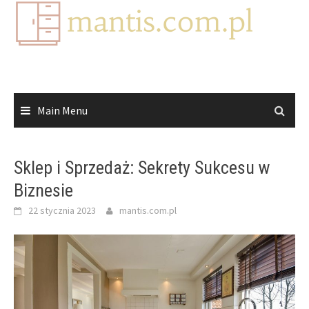
Skip
to
content
Main Menu
Sklep i Sprzedaż: Sekrety Sukcesu w
Biznesie
22 stycznia 2023
mantis.com.pl