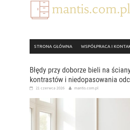
Skip
to
content
STRONA GŁÓWNA
WSPÓŁPRACA I KONTA
Błędy przy doborze bieli na ścian
kontrastów i niedopasowania odc
21 czerwca 2026
mantis.com.pl