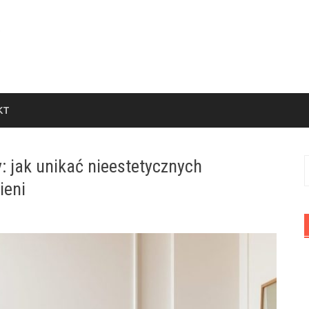
KT
y: jak unikać nieestetycznych
S
ieni