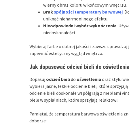
wierny obraz koloru w końcowym wnętrzu.
Brak
spójności temperatury barwowej
: D
uniknąć nieharmonijnego efektu.
Nieodpowiedni wybór wykończenia
: Uży
niedoskonałości.
Wybieraj farbę o dobrej jakości i zawsze sprawdza
zapewnić estetyczny wygląd wnętrza.
Jak dopasować odcień bieli do oświetlenia
Dopasuj
odcień bieli
do
oświetlenia
oraz stylu wn
wybierz jasne, lekkie odcienie bieli, które sprzyj
odcienie bieli doskonale współgrają z meblami vi
biele w sypialniach, które sprzyjają relaksowi.
Pamiętaj, że temperatura barwowa oświetlenia zna
doborze: