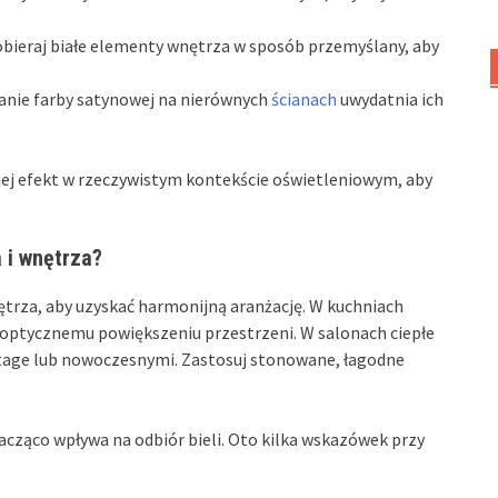
obieraj białe elementy wnętrza w sposób przemyślany, aby
wanie farby satynowej na nierównych
ścianach
uwydatnia ich
j jej efekt w rzeczywistym kontekście oświetleniowym, aby
 i wnętrza?
ętrza, aby uzyskać harmonijną aranżację. W kuchniach
ają optycznemu powiększeniu przestrzeni. W salonach ciepłe
ntage lub nowoczesnymi. Zastosuj stonowane, łagodne
cząco wpływa na odbiór bieli. Oto kilka wskazówek przy