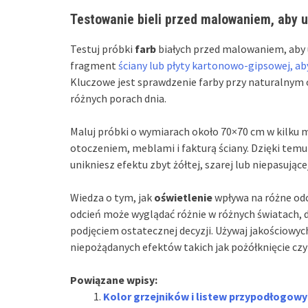
Testowanie bieli przed malowaniem, aby 
Testuj próbki
farb
białych przed malowaniem, aby 
fragment
ściany lub płyty kartonowo-gipsowej, ab
Kluczowe jest sprawdzenie farby przy naturalnym 
różnych porach dnia.
Maluj próbki o wymiarach około 70×70 cm w kilku mi
otoczeniem, meblami i fakturą ściany. Dzięki temu
unikniesz efektu zbyt żółtej, szarej lub niepasującej
Wiedza o tym, jak
oświetlenie
wpływa na różne odci
odcień może wyglądać różnie w różnych światach,
podjęciem ostatecznej decyzji. Używaj jakościowy
niepożądanych efektów takich jak pożółknięcie czy 
Powiązane wpisy:
Kolor grzejników i listew przypodłogowyc