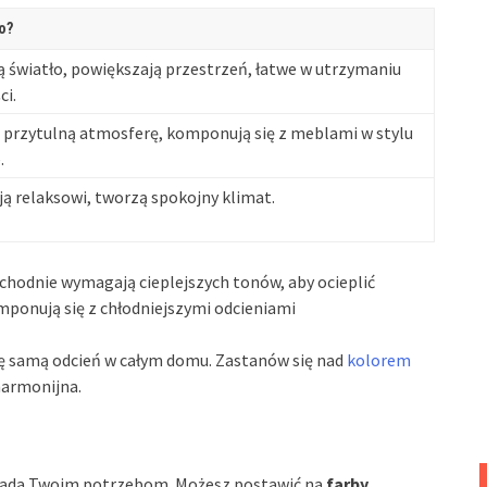
o?
ą światło, powiększają przestrzeń, łatwe w utrzymaniu
ci.
 przytulną atmosferę, komponują się z meblami w stylu
.
ją relaksowi, tworzą spokojny klimat.
hodnie wymagają cieplejszych tonów, aby ocieplić
mponują się z chłodniejszymi odcieniami
 tę samą odcień w całym domu. Zastanów się nad
kolorem
 harmonijna.
owiada Twoim potrzebom. Możesz postawić na
farby