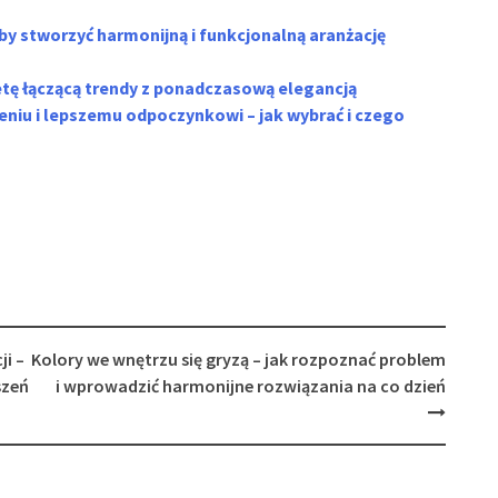
 by stworzyć harmonijną i funkcjonalną aranżację
letę łączącą trendy z ponadczasową elegancją
szeniu i lepszemu odpoczynkowi – jak wybrać i czego
ji –
Kolory we wnętrzu się gryzą – jak rozpoznać problem
szeń
i wprowadzić harmonijne rozwiązania na co dzień