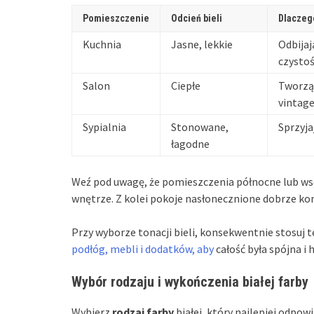
Pomieszczenie
Odcień bieli
Dlaczeg
Kuchnia
Jasne, lekkie
Odbijaj
czystoś
Salon
Ciepłe
Tworzą
vintage
Sypialnia
Stonowane,
Sprzyja
łagodne
Weź pod uwagę, że pomieszczenia północne lub wsc
wnętrze. Z kolei pokoje nasłonecznione dobrze ko
Przy wyborze tonacji bieli, konsekwentnie stosuj
podłóg, mebli i dodatków, aby
całość była spójna i
Wybór rodzaju i wykończenia białej farby
Wybierz
rodzaj farby
białej, który najlepiej odp