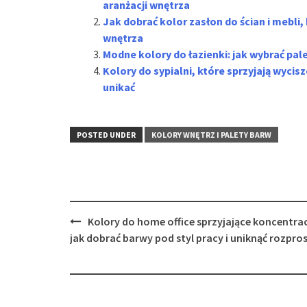
aranżacji wnętrza
Jak dobrać kolor zasłon do ścian i mebli,
wnętrza
Modne kolory do łazienki: jak wybrać pa
Kolory do sypialni, które sprzyjają wyci
unikać
POSTED UNDER
KOLORY WNĘTRZ I PALETY BARW
Post
Kolory do home office sprzyjające koncentrac
navigation
jak dobrać barwy pod styl pracy i uniknąć rozpro