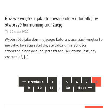
Róż we wnętrzu: jak stosować kolory i dodatki, by
stworzyć harmonijną aranżację
16 maja 2026
Wybór różu jako dominującego koloru w aranżacji wnętrz to
nie tylko kwestia estetyki, ale także umiejętności
stworzenia harmonijnej przestrzeni. Kluczowe jest, aby
zrozumieć,
[...]
Posts
Previous
1
…
5
6
7
8
navigation
9
10
11
…
30
Next