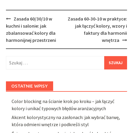
Post
Zasada 60/30/10 w
Zasada 60-30-10 w praktyce:
navigation
kuchni i salonie: jak
jak łączyć kolory, wzory i
zbalansować kolory dla
faktury dla harmonii
harmonijnej przestrzeni
wnętrza
Szukaj:
OSTATNIE WPISY
Color blocking na ścianie krok po kroku – jak łączyć
kolory i unikać typowych błędów aranżacyjnych
Akcent kolorystyczny na zasłonach: jak wybrać barwę,
która odmieni wnętrze i podkreśli styl