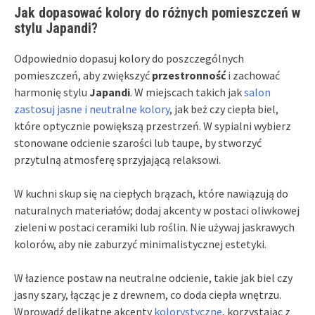
Jak dopasować kolory do różnych pomieszczeń w
stylu Japandi?
Odpowiednio dopasuj kolory do poszczególnych
pomieszczeń, aby zwiększyć
przestronność
i zachować
harmonię stylu
Japandi
. W miejscach takich jak
salon
zastosuj jasne i neutralne kolory
, jak beż czy ciepła biel,
które optycznie powiększą przestrzeń. W sypialni wybierz
stonowane odcienie szarości lub taupe, by stworzyć
przytulną atmosferę sprzyjającą relaksowi.
W kuchni skup się na ciepłych brązach, które nawiązują do
naturalnych materiałów; dodaj akcenty w postaci oliwkowej
zieleni w postaci ceramiki lub roślin. Nie używaj jaskrawych
kolorów, aby nie zaburzyć minimalistycznej estetyki.
W łazience postaw na neutralne odcienie, takie jak biel czy
jasny szary, łącząc je z drewnem, co doda ciepła wnętrzu.
Wprowadź delikatne akcenty
kolorystyczne
, korzystając z