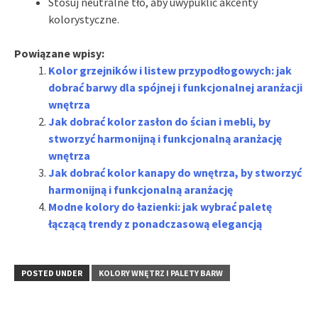
Stosuj neutralne tło, aby uwypuklić akcenty
kolorystyczne.
Powiązane wpisy:
Kolor grzejników i listew przypodłogowych: jak
dobrać barwy dla spójnej i funkcjonalnej aranżacji
wnętrza
Jak dobrać kolor zasłon do ścian i mebli, by
stworzyć harmonijną i funkcjonalną aranżację
wnętrza
Jak dobrać kolor kanapy do wnętrza, by stworzyć
harmonijną i funkcjonalną aranżację
Modne kolory do łazienki: jak wybrać paletę
łączącą trendy z ponadczasową elegancją
POSTED UNDER
KOLORY WNĘTRZ I PALETY BARW