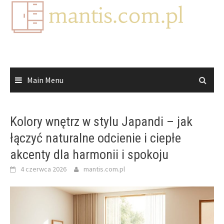
Skip
to
content
Main Menu
Kolory wnętrz w stylu Japandi – jak
łączyć naturalne odcienie i ciepłe
akcenty dla harmonii i spokoju
4 czerwca 2026
mantis.com.pl