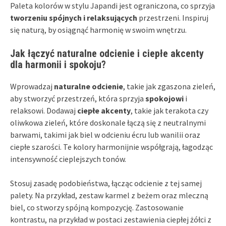
Paleta kolorów w stylu Japandi jest ograniczona, co sprzyja
tworzeniu spójnych i relaksujących
przestrzeni. Inspiruj
się naturą, by osiągnąć harmonię w swoim wnętrzu.
Jak łączyć naturalne odcienie i ciepłe akcenty
dla harmonii i spokoju?
Wprowadzaj
naturalne odcienie
, takie jak zgaszona zieleń,
aby stworzyć przestrzeń, która sprzyja
spokojowi
i
relaksowi. Dodawaj
ciepłe akcenty
, takie jak terakota czy
oliwkowa zieleń, które doskonale łączą się z neutralnymi
barwami, takimi jak biel w odcieniu écru lub wanilii oraz
ciepłe szarości. Te kolory harmonijnie współgrają, łagodząc
intensywność cieplejszych tonów.
Stosuj zasadę podobieństwa, łącząc odcienie z tej samej
palety. Na przykład, zestaw karmel z beżem oraz mleczną
biel, co stworzy spójną kompozycję. Zastosowanie
kontrastu, na przykład w postaci zestawienia ciepłej żółci z