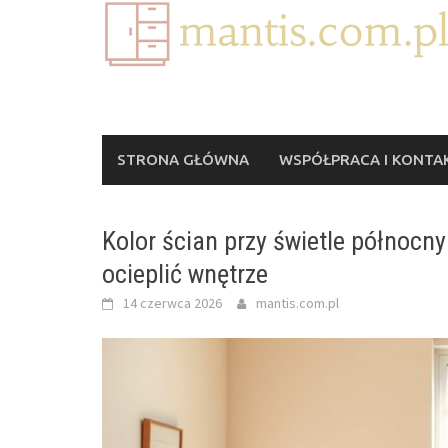
Skip
to
content
STRONA GŁÓWNA
WSPÓŁPRACA I KONTA
Kolor ścian przy świetle północny
ocieplić wnętrze
14 czerwca 2026
mantis.com.pl