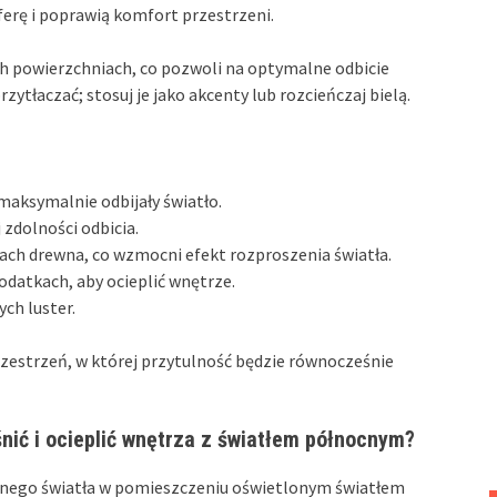
rę i poprawią komfort przestrzeni.
ch powierzchniach, co pozwoli na optymalne odbicie
zytłaczać; stosuj je jako akcenty lub rozcieńczaj bielą.
 maksymalnie odbijały światło.
j zdolności odbicia.
iach drewna, co wzmocni efekt rozproszenia światła.
datkach, aby ocieplić wnętrze.
ch luster.
zestrzeń, w której przytulność będzie równocześnie
nić i ocieplić wnętrza z światłem północnym?
ępnego światła w pomieszczeniu oświetlonym światłem