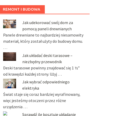
REMONT I BUDOWA
Jak udekorować swój dom za
pomocą paneli drewnianych
Panele drewniane to najbardziej niesamowity
materiał, który został użyty do budowy domu.
…
Jak układać deski tarasowe –
niezbędny przewodnik
Deski tarasowe powinny znajdować się 1 ½”
od krawędzi każdej strony. Użyj …
Jak wybrać odpowiedniego
elektryka
Świat staje się coraz bardziej wyrafinowany,
więc jesteśmy otoczeni przez różne
urządzenia …
Sprawdź ile kosztuje układanie