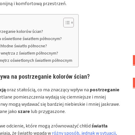
onijną i komfortową przestrzeń.
trzeganie kolorów ścian?
ia oświetlone światłem północnym?
 chłodne światło północne?
ić wnętrza z światłem północnym?
wnętrz oświetlonych światłem północnym
ływa na postrzeganie kolorów ścian?
cją
oraz stałością, co ma znaczący wpływ na
postrzeganie
lane pomieszczenia wydają się ciemniejsze i mniej
rwy mogą wydawać się bardziej niebieskie i mniej jaskrawe.
rane jako
szare
lub przygaszone.
elowe odcienie, które mogą zrównoważyć chłód
światła
wiają, że światło wpada w
różny sposób, jednak w sytuacji,