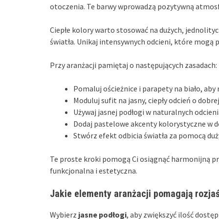
otoczenia. Te barwy wprowadzą pozytywną atmosfe
Ciepłe kolory warto stosować na dużych, jednolity
światła. Unikaj intensywnych odcieni, które mogą pr
Przy aranżacji pamiętaj o następujących zasadach:
Pomaluj ościeżnice i parapety na biało, aby
Moduluj sufit na jasny, ciepły odcień o dobre
Używaj jasnej podłogi w naturalnych odcien
Dodaj pastelowe akcenty kolorystyczne w do
Stwórz efekt odbicia światła za pomocą duży
Te proste kroki pomogą Ci osiągnąć harmonijną pr
funkcjonalna i estetyczna.
Jakie elementy aranżacji pomagają rozjaś
Wybierz
jasne podłogi
, aby zwiększyć ilość dost