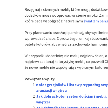
Rezygnuj z ciemnych mebli, które mogą dodatkowo
dodatków mogą potęgować wrażenie mroku. Zamiast
które będą współgrać z naturalnym
światłem panu
Przy planowaniu aranżacji pamiętaj, aby wyelimi
wprowadzać chaos. Oprócz tego, unikaj stosowania
paletę kolorów, aby wnętrze zachowało harmonię.
W przypadku dodatków, nie maluj najpierw ścian, a 
najpierw zaplanuj kolorystykę mebli, co pozwoli C
że nowe meble nie współgrają z wybranym kolorem
Powiązane wpisy:
Kolor grzejników i listew przypodłogowyc
aranżacji wnętrza
Jak dobrać kolor zasłon do ścian i mebli,
wnętrza
Jak dobrać kolor kanapy do wnętrza, by 