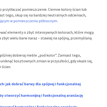
 przytłaczać pomieszczenie. Ciemne kolory ścian lub
 tego, skup się na bardziej neutralnych odcieniach,
jącym w pomieszczeniu północnym
.
nować elementy o zbyt intensywnych kolorach, które mogą
 zbyt wielu barw naraz – stawiaj na spójną, przemyślaną
później dobieraj meble „pod kolor”. Zamiast tego,
i uniknąć kosztownych zmian w przyszłości, gdy okaże się,
 ścian.
h: jak dobrać barwy dla spójnej i funkcjonalnej
 by stworzyć harmonijną i funkcjonalną aranżację
stworzyć harmonijną i funkcjonalną aranżację