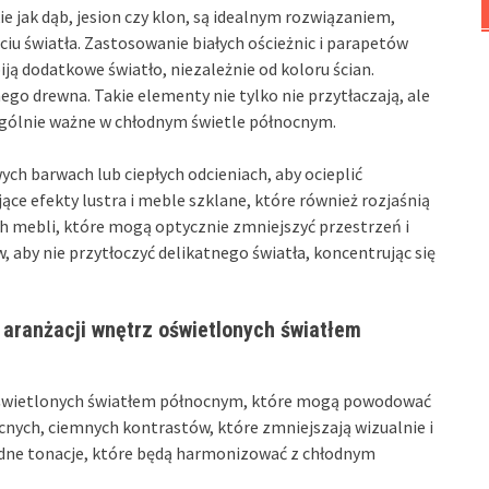
e jak dąb, jesion czy klon, są idealnym rozwiązaniem,
ciu światła. Zastosowanie białych ościeżnic i parapetów
ją dodatkowe światło, niezależnie od koloru ścian.
nego drewna. Takie elementy nie tylko nie przytłaczają, ale
ególnie ważne w chłodnym świetle północnym.
ch barwach lub ciepłych odcieniach, aby ocieplić
e efekty lustra i meble szklane, które również rozjaśnią
ich mebli, które mogą optycznie zmniejszyć przestrzeń i
 aby nie przytłoczyć delikatnego światła, koncentrując się
 aranżacji wnętrz oświetlonych światłem
oświetlonych światłem północnym, które mogą powodować
cnych, ciemnych kontrastów, które zmniejszają wizualnie i
odne tonacje, które będą harmonizować z chłodnym