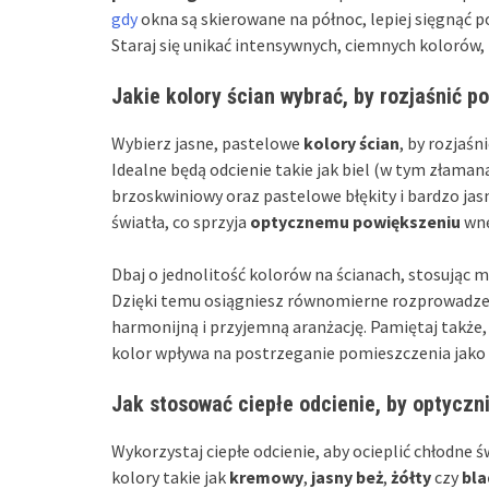
gdy
okna są skierowane na północ, lepiej sięgnąć p
Staraj się unikać intensywnych, ciemnych kolorów
Jakie kolory ścian wybrać, by rozjaśnić 
Wybierz jasne, pastelowe
kolory ścian
, by rozjaś
Idealne będą odcienie takie jak biel (w tym złama
brzoskwiniowy oraz pastelowe błękity i bardzo jas
światła, co sprzyja
optycznemu powiększeniu
wnę
Dbaj o jednolitość kolorów na ścianach, stosując
Dzięki temu osiągniesz równomierne rozprowadzeni
harmonijną i przyjemną aranżację. Pamiętaj także,
kolor wpływa na postrzeganie pomieszczenia jako 
Jak stosować ciepłe odcienie, by optyczn
Wykorzystaj ciepłe odcienie, aby ocieplić chłodne 
kolory takie jak
kremowy
,
jasny beż
,
żółty
czy
bla