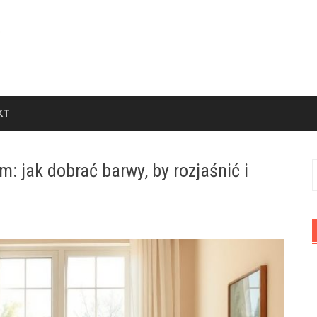
KT
m: jak dobrać barwy, by rozjaśnić i
S