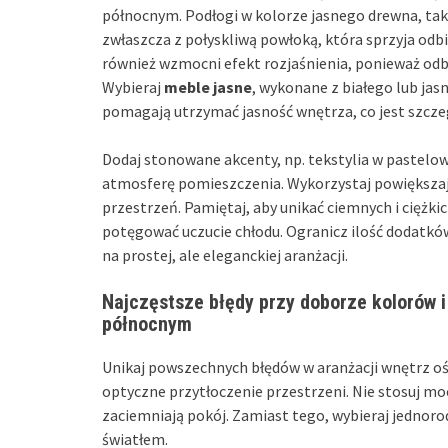
północnym. Podłogi w kolorze jasnego drewna, taki
zwłaszcza z połyskliwą powłoką, która sprzyja odbi
również wzmocni efekt rozjaśnienia, ponieważ odbi
Wybieraj
meble jasne
, wykonane z białego lub jas
pomagają utrzymać jasność wnętrza, co jest szcz
Dodaj stonowane akcenty, np. tekstylia w pastelowy
atmosferę pomieszczenia. Wykorzystaj powiększając
przestrzeń. Pamiętaj, aby unikać ciemnych i ciężk
potęgować uczucie chłodu. Ogranicz ilość dodatków,
na prostej, ale eleganckiej aranżacji.
Najczęstsze błędy przy doborze kolorów i
północnym
Unikaj powszechnych błędów w aranżacji wnętrz 
optyczne przytłoczenie przestrzeni. Nie stosuj mo
zaciemniają pokój. Zamiast tego, wybieraj jednor
światłem.