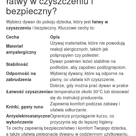
łatwy w czyszczeniu i
bezpieczny?
Wybierz dywan do pokoju dziecka, który jest
łatwy w
czyszczeniu
i bezpieczny. Kluczowe cechy to:
Cecha
Opis
Używaj materiałów, które nie powodują
Materiał
reakcji alergicznych, takich jak
antyalergiczny
polipropylen czy poliester.
Dywan powinien leżeć stabilnie na
Stabilność
podłodze, aby zapobiec poślizgnięciom.
Odporność na
Wybieraj dywany, które są odporne na
zabrudzenia
plamy, co ułatwia ich czyszczenie.
Dobrze, gdy można prać dywan w pralce
Łatwość czyszczenia
w temperaturze około 30°C lub stosować
się do instrukcji producenta.
Zapewnia komfort podczas zabawy i
Krótki, gęsty runo
ułatwia odkurzanie.
Antyelektrostatyczne
Ogranicza przyciąganie kurzu, co
wykończenie
przyczynia się do lepszej higieny.
Te cechy zapewnią bezpieczeństwo i komfort Twojego dziecka,
a także ułatwią pielęgnację dywanu w codziennym użytkowaniu.