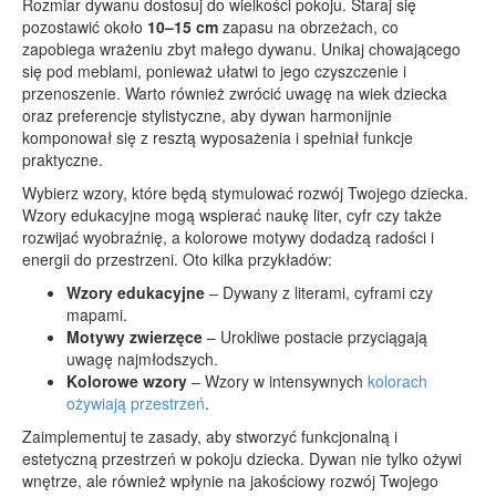
Rozmiar dywanu dostosuj do wielkości pokoju. Staraj się
pozostawić około
10–15 cm
zapasu na obrzeżach, co
zapobiega wrażeniu zbyt małego dywanu. Unikaj chowającego
się pod meblami, ponieważ ułatwi to jego czyszczenie i
przenoszenie. Warto również zwrócić uwagę na wiek dziecka
oraz preferencje stylistyczne, aby dywan harmonijnie
komponował się z resztą wyposażenia i spełniał funkcje
praktyczne.
Wybierz wzory, które będą stymulować rozwój Twojego dziecka.
Wzory edukacyjne mogą wspierać naukę liter, cyfr czy także
rozwijać wyobraźnię, a kolorowe motywy dodadzą radości i
energii do przestrzeni. Oto kilka przykładów:
Wzory edukacyjne
– Dywany z literami, cyframi czy
mapami.
Motywy zwierzęce
– Urokliwe postacie przyciągają
uwagę najmłodszych.
Kolorowe wzory
– Wzory w intensywnych
kolorach
ożywiają przestrzeń
.
Zaimplementuj te zasady, aby stworzyć funkcjonalną i
estetyczną przestrzeń w pokoju dziecka. Dywan nie tylko ożywi
wnętrze, ale również wpłynie na jakościowy rozwój Twojego