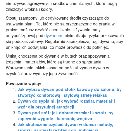
nie używać agresywnych środków chemicznych, które mogą
zniszczyć włókna i kolory.
Stosuj szampony lub dedykowane środki czyszczące do
usuwania plam. Te, które nie są przeznaczone do prania w
pralce, możesz czyścić chemicznie. Używanie maty
antypoślizgowej pod
dywanem
minimalizuje ryzyko przesuwania
się podczas zabawy. Regularnie zabezpieczaj rogi dywanu, aby
uniknąć ich podwijania, co może prowadzić do potknięć.
Unikaj chodzenia po dywanie w butach oraz spożywania
jedzenia i materiałów, które są trudne do sprzątania.
Wprowadzenie takich zasad pomoże utrzymać dywan w
czystości oraz wydłuży jego żywotność.
Powiązane wpisy:
Jak wybrać dywan pod stolik kawowy do salonu, by
stworzyć komfortową i stylową strefę relaksu
Dywan do sypialni: jak wybrać rozmiar, materiał i
wzór dla przytulnej aranżacji
Dywan pod stół: jak dobrać rozmiar i kształt, by
zapewnić wygodę i harmonię wnętrza
Jak skutecznie czyścić dywan w domu: metody,
środki i najczęstsze błędy do uniknięcia