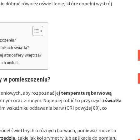
io dobrać również oświetlenie, które dopełni wystrój
zczeniu?
ódłach światła?
zej atmosfery wnętrza?
 ich unikać
y w pomieszczeniu?
eniowych, aby rozpoznać jej
temperaturę barwową
.
lnym oraz zimnym. Najlepiej robić to przy użyciu
światła
im wskaźniku oddawania barw (CRI powyżej 80), co
źródeł świetlnych o różnych barwach, ponieważ może to
rzędzia
, takie jak kolorymetry lub aplikacje do pomiaru