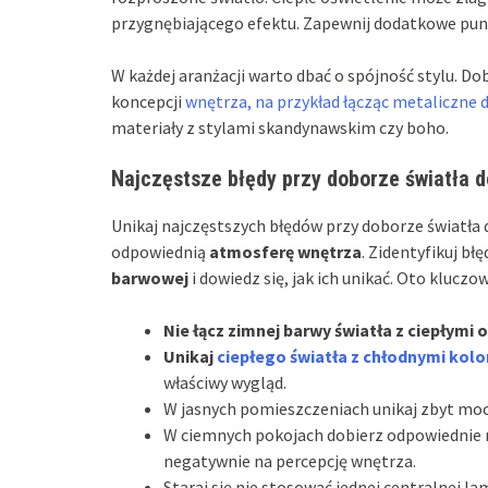
przygnębiającego efektu. Zapewnij dodatkowe punk
W każdej aranżacji warto dbać o spójność stylu. D
koncepcji
wnętrza, na przykład łącząc metaliczne 
materiały z stylami skandynawskim czy boho.
Najczęstsze błędy przy doborze światła do
Unikaj najczęstszych błędów przy doborze światła 
odpowiednią
atmosferę wnętrza
. Zidentyfikuj bł
barwowej
i dowiedz się, jak ich unikać. Oto klucz
Nie łącz zimnej barwy światła z ciepłymi 
Unikaj
ciepłego światła z chłodnymi kol
właściwy wygląd.
W jasnych pomieszczeniach unikaj zbyt mocn
W ciemnych pokojach dobierz odpowiednie na
negatywnie na percepcję wnętrza.
Staraj się nie stosować jednej centralnej l