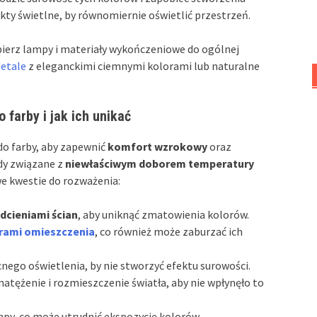
ty świetlne, by równomiernie oświetlić przestrzeń.
obierz lampy i materiały wykończeniowe do ogólnej
detale
z eleganckimi ciemnymi kolorami lub naturalne
 farby i jak ich unikać
do farby, aby zapewnić
komfort wzrokowy
oraz
ędy związane z
niewłaściwym doborem temperatury
owe kwestie do rozważenia:
odcieniami ścian
, aby uniknąć zmatowienia kolorów.
orami omieszczenia
, co również może zaburzać ich
ego oświetlenia, by nie stworzyć efektu surowości.
tężenie i rozmieszczenie światła, aby nie wpłynęło to
ampy, co może utrudnić ekspozycję kolorów.