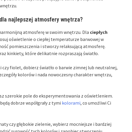
wnętrzu.
 dla najlepszej atmosfery wnętrza?
 harmonijną atmosferę w swoim wnętrzu. Dla
ciepłych
 stosuj oświetlenie o ciepłej temperaturze barwowej w
lność pomieszczenia i stworzy relaksującą atmosferę.
az kinkiety, które delikatnie rozpraszają światło.
ści czy fiolet, dobierz światło o barwie zimnej lub neutralnej,
 szczegóły kolorów i nada nowoczesny charakter wnętrzu,
sz szerokie pole do eksperymentowania z oświetleniem.
 będą dobrze współgrały z tymi
kolorami
, co umożliwi Ci
anaty czy głębokie zielenie, wybierz mocniejsze i bardziej
godzić surowość tych kolorów i zapobiec stworzeniu