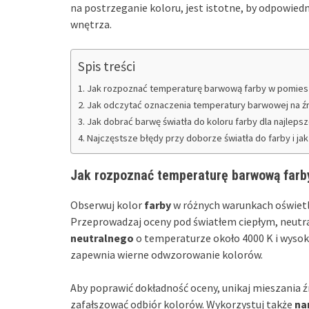
na postrzeganie koloru, jest istotne, by odpowiedn
wnętrza.
Spis treści
Jak rozpoznać temperaturę barwową farby w pomies
Jak odczytać oznaczenia temperatury barwowej na źr
Jak dobrać barwę światła do koloru farby dla najleps
Najczęstsze błędy przy doborze światła do farby i jak
Jak rozpoznać temperaturę barwową farb
Obserwuj kolor
farby
w różnych warunkach oświetl
Przeprowadzaj oceny pod światłem ciepłym, neutra
neutralnego
o temperaturze około 4000 K i wysok
zapewnia wierne odwzorowanie kolorów.
Aby poprawić dokładność oceny, unikaj mieszania 
zafałszować odbiór kolorów. Wykorzystuj także
na