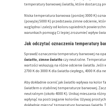
temperatury barwowej światła, które dostarczą pr
Niska temperatura barwowa (poniżej 3000 K) ozn
(powyżej 5000 K) przedstawia zimne odcienie, które
względna i zależy od koloru sąsiednich powierzchn
warunkach pomogą Ci lepiej zrozumieć wpływ świa
Jak odczytać oznaczenia temperatury bar
Sprawdź oznaczenia temperatury barwowej na opako
światło
,
zimne światło
czy neutralne. Temperatu
wartości wskazują na różne odcienie światła. Jeśli
2700 K do 3000 K dla światła ciepłego, 4000 K dla 
Aby dokładnie ocenić jak światło wpływa na kolor f
światłem o stabilnej temperaturze barwowej. Zacz
neutralnym (około 4000 K). Unikaj mieszania różny
wpłynąć na postrzeganie kolorów. Używaj prostych n
dokładnie mierzyć temperaturę barwową światła. T