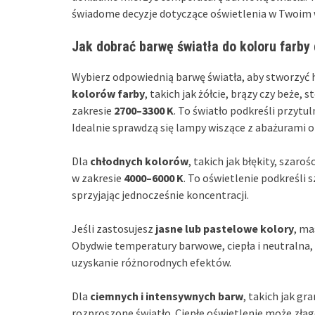
świadome decyzje dotyczące oświetlenia w Twoim 
Jak dobrać barwę światła do koloru farby
Wybierz odpowiednią barwę światła, aby stworzyć
kolorów farby
, takich jak żółcie, brązy czy beże,
zakresie
2700–3300 K
. To światło podkreśli przytu
Idealnie sprawdzą się lampy wiszące z abażurami or
Dla
chłodnych kolorów
, takich jak błękity, szaro
w zakresie
4000–6000 K
. To oświetlenie podkreśli
sprzyjając jednocześnie koncentracji.
Jeśli zastosujesz
jasne lub pastelowe kolory
, ma
Obydwie temperatury barwowe, ciepła i neutralna,
uzyskanie różnorodnych efektów.
Dla
ciemnych i intensywnych barw
, takich jak gr
rozproszone światło. Ciepłe oświetlenie może zła