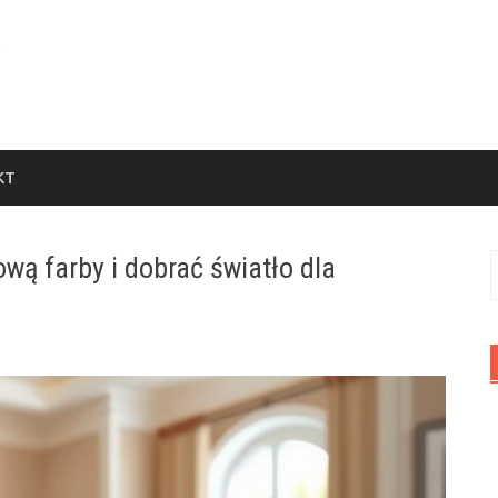
KT
ą farby i dobrać światło dla
S