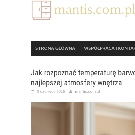
Skip
to
content
STRONA GŁÓWNA
WSPÓŁPRACA I KONTA
Jak rozpoznać temperaturę barwow
najlepszej atmosfery wnętrza
9 czerwca 2026
mantis.com.pl