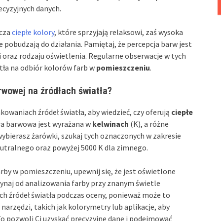
ecyzyjnych danych.
acza
ciepłe kolory
, które sprzyjają relaksowi, zaś wysoka
 pobudzają do działania. Pamiętaj, że percepcja barw jest
i oraz rodzaju oświetlenia. Regularne obserwacje w tych
tła na odbiór kolorów farb w
pomieszczeniu
.
wowej na źródłach światła?
waniach źródeł światła, aby wiedzieć, czy oferują
ciepłe
ra barwowa jest wyrażana w
kelwinach
(K), a różne
 wybierasz żarówki, szukaj tych oznaczonych w zakresie
neutralnego oraz powyżej 5000 K dla zimnego.
arby w pomieszczeniu, upewnij się, że jest oświetlone
ynaj od analizowania farby przy znanym świetle
ch źródeł światła podczas oceny, ponieważ może to
arzędzi, takich jak kolorymetry lub aplikacje, aby
o pozwoli Ci uzyskać precyzyjne dane i podejmować