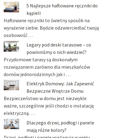
5 Najlepsze haftowane ręczniki do
kąpieli
Haftowane ręczniki to świetny sposób na
wyrażenie siebie. Będzie odzwierciedlać twoją
osobowość …
Legary pod deski tarasowe – co
powinniśmy o nich wiedzieć?
Przydomowe tarasy są doskonałym
rozwiązaniem zarówno dla mieszkańców
domów jednorodzinnych jak i …
Elektryk Domowy: Jak Zapewnić
Bezpieczne Wnętrze Domu
Bezpieczeństwo w domu jest niezwykle
ważne, szczególnie jeśli chodzi o instalację
elektryczną. …
Dlaczego drzwi, podłogi i panele
mają różne kolory?
Drzwi, podłogi i panele występują w wielu