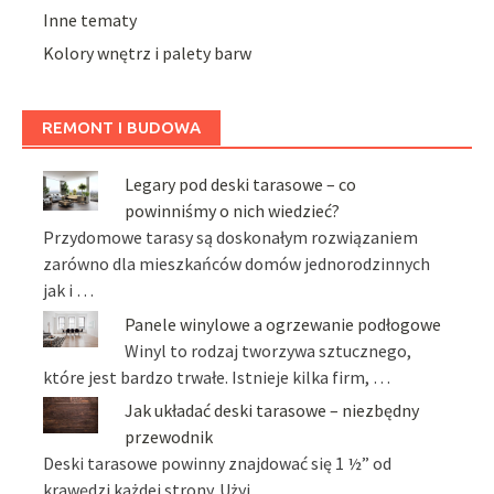
Inne tematy
Kolory wnętrz i palety barw
REMONT I BUDOWA
Legary pod deski tarasowe – co
powinniśmy o nich wiedzieć?
Przydomowe tarasy są doskonałym rozwiązaniem
zarówno dla mieszkańców domów jednorodzinnych
jak i …
Panele winylowe a ogrzewanie podłogowe
Winyl to rodzaj tworzywa sztucznego,
które jest bardzo trwałe. Istnieje kilka firm, …
Jak układać deski tarasowe – niezbędny
przewodnik
Deski tarasowe powinny znajdować się 1 ½” od
krawędzi każdej strony. Użyj …