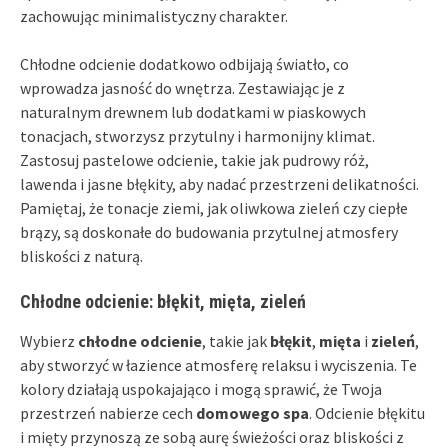
zachowując minimalistyczny charakter.
Chłodne odcienie dodatkowo odbijają światło, co
wprowadza jasność do wnętrza. Zestawiając je z
naturalnym drewnem lub dodatkami w piaskowych
tonacjach, stworzysz przytulny i harmonijny klimat.
Zastosuj pastelowe odcienie, takie jak pudrowy róż,
lawenda i jasne błękity, aby nadać przestrzeni delikatności.
Pamiętaj, że tonacje ziemi, jak oliwkowa zieleń czy ciepłe
brązy, są doskonałe do budowania przytulnej atmosfery
bliskości z naturą.
Chłodne odcienie: błękit, mięta, zieleń
Wybierz
chłodne odcienie
, takie jak
błękit
,
mięta
i
zieleń
,
aby stworzyć w łazience atmosferę relaksu i wyciszenia. Te
kolory działają uspokajająco i mogą sprawić, że Twoja
przestrzeń nabierze cech
domowego spa
. Odcienie błękitu
i mięty przynoszą ze sobą aurę świeżości oraz bliskości z