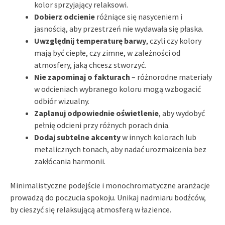
kolor sprzyjający relaksowi.
Dobierz odcienie
różniące się nasyceniem i
jasnością, aby przestrzeń nie wydawała się płaska.
Uwzględnij temperaturę barwy
, czyli czy kolory
mają być ciepłe, czy zimne, w zależności od
atmosfery, jaką chcesz stworzyć.
Nie zapominaj o fakturach
– różnorodne materiały
w odcieniach wybranego koloru mogą wzbogacić
odbiór wizualny.
Zaplanuj odpowiednie oświetlenie
, aby wydobyć
pełnię odcieni przy różnych porach dnia.
Dodaj subtelne akcenty
w innych kolorach lub
metalicznych tonach, aby nadać urozmaicenia bez
zakłócania harmonii.
Minimalistyczne podejście i monochromatyczne aranżacje
prowadzą do poczucia spokoju. Unikaj nadmiaru bodźców,
by cieszyć się relaksującą atmosferą w łazience.