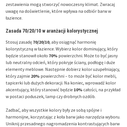
zestawienia mogą stworzyć nowoczesny klimat. Zwracaj
uwagę na doświetlenie, które wpływa na odbiór barw w
łazience.
Zasada 70/20/10 w aranżacji kolorystycznej
Stosuj zasadę
70/20/10
, aby osiągnąć harmonię
kolorystyczną w łazience. Wybierz kolor dominujący, który
będzie stanowił około
70%
powierzchni. Może to być jasny
lub neutralny odcień, który pokryje ściany, podłogę i duże
elementy meblowe. Następnie dobierz kolor uzupełniający,
który zajmie
20%
powierzchni – to może być kolor mebli,
tapicerki lub dużych dekoracji. Na koniec, wprowadź kolor
akcentujący, który stanowić będzie
10%
całości, na przykład
w postaci poduszek, lamp czy drobnych ozdób.
Zadbać, aby wszystkie kolory były ze sobą spójne i
harmonijne, korzystając z koła barw jako narzędzia wyboru.
Uniknij przesadnego nagromadzenia kontrastujących barw