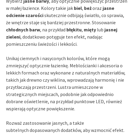
Wybierz
jasne barwy
, aby optycznie powiększyć przestrzeń
w małej łazience. Kolory takie jak
biel
,
beż
oraz
jasne
odcienie szarości
skutecznie odbijają światło, co sprawia,
że wnętrze staje się bardziej przestronne. Stosowanie
chłodnych barw
, na przykład
błękitu
,
mięty
lub
jasnej
zieleni
, dodatkowo potęguje ten efekt, nadając
pomieszczeniu świeżości i lekkości.
Unikaj ciemnych i nasyconych kolorów, które mogą
zmniejszyć optycznie łazienkę. Meblościanki i akcesoria o
lekkich formach oraz wykonane z naturalnych materiałów,
takich jak drewno czy wiklina, wprowadzają harmonię i nie
przytłaczają przestrzeni. Lustra umieszczone w
strategicznych miejscach, podobnie jak odpowiednio
dobrane oświetlenie, na przykład punktowe LED, również
wspierają optyczne powiększenie.
Rozważ zastosowanie jasnych, a także
subtelnych dopasowanych dodatków, aby wzmocnić efekt.