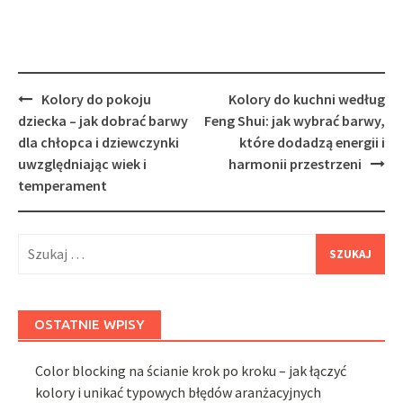
Post
Kolory do pokoju
Kolory do kuchni według
navigation
dziecka – jak dobrać barwy
Feng Shui: jak wybrać barwy,
dla chłopca i dziewczynki
które dodadzą energii i
uwzględniając wiek i
harmonii przestrzeni
temperament
Szukaj:
OSTATNIE WPISY
Color blocking na ścianie krok po kroku – jak łączyć
kolory i unikać typowych błędów aranżacyjnych