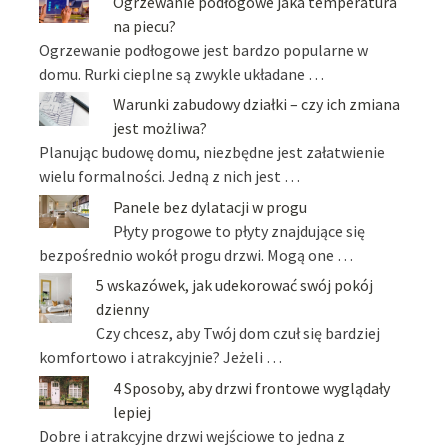
Ogrzewanie podłogowe jaka temperatura
na piecu?
Ogrzewanie podłogowe jest bardzo popularne w
domu. Rurki cieplne są zwykle układane …
Warunki zabudowy działki – czy ich zmiana
jest możliwa?
Planując budowę domu, niezbędne jest załatwienie
wielu formalności. Jedną z nich jest …
Panele bez dylatacji w progu
Płyty progowe to płyty znajdujące się
bezpośrednio wokół progu drzwi. Mogą one …
5 wskazówek, jak udekorować swój pokój
dzienny
Czy chcesz, aby Twój dom czuł się bardziej
komfortowo i atrakcyjnie? Jeżeli …
4 Sposoby, aby drzwi frontowe wyglądały
lepiej
Dobre i atrakcyjne drzwi wejściowe to jedna z