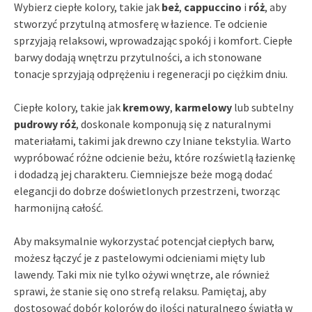
Wybierz ciepłe kolory, takie jak
beż
,
cappuccino
i
róż
, aby
stworzyć przytulną atmosferę w łazience. Te odcienie
sprzyjają relaksowi, wprowadzając spokój i komfort. Ciepłe
barwy dodają wnętrzu przytulności, a ich stonowane
tonacje sprzyjają odprężeniu i regeneracji po ciężkim dniu.
Ciepłe kolory, takie jak
kremowy
,
karmelowy
lub subtelny
pudrowy róż
, doskonale komponują się z naturalnymi
materiałami, takimi jak drewno czy lniane tekstylia. Warto
wypróbować różne odcienie beżu, które rozświetlą łazienkę
i dodadzą jej charakteru. Ciemniejsze beże mogą dodać
elegancji do dobrze doświetlonych przestrzeni, tworząc
harmonijną całość.
Aby maksymalnie wykorzystać potencjał ciepłych barw,
możesz łączyć je z pastelowymi odcieniami mięty lub
lawendy. Taki mix nie tylko ożywi wnętrze, ale również
sprawi, że stanie się ono strefą relaksu. Pamiętaj, aby
dostosować dobór kolorów do ilości naturalnego światła w