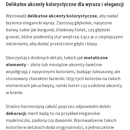
Delikatne akcenty kolorystyczne dla wyrazu i elegancji
Wprowadź
delikatne akcenty kolorystyczne
, aby nadać
łazience elegancki wyraz. Zastosuj głębokie, nasycone
barwy, takie jak burgund, śliwkowy fiolet, czy głęboki
granat, które podkreślą styl wnętrza. Łącz je z cieplejszymi
odcieniami, aby dodać przestrzeni głębi i klasy.
Skorzystaj z drobnych detali, takich jak
metaliczne
elementy
– złote lub mosiężne akcenty świetnie
współgrają z nasyconymi kolorami, budując luksusowy, ale
stonowany charakter łazienki. Użyj tych kolorów na takich
elementach jak uchwyty, ramki luster czy ozdobne akcenty
w kranie.
Stwórz harmonijną całość poprzez odpowiedni dobór
dekoracji
; niech będą to na przykład eleganckie
mydelniczki, zasłony czy dywaniki. Wprowadzenie takich
kolorów w detalach doda oryginalności, a jednocześnie