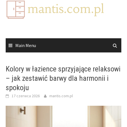
Skip
to
content
Main Menu
Kolory w łazience sprzyjające relaksowi
– jak zestawić barwy dla harmonii i
spokoju
17 czerwca 2026
mantis.com.pl