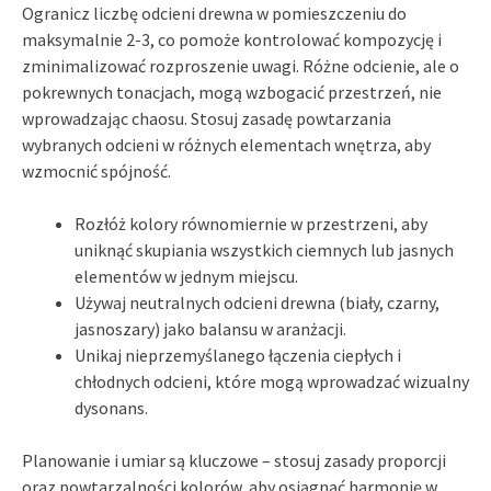
Ogranicz liczbę odcieni drewna w pomieszczeniu do
maksymalnie 2-3, co pomoże kontrolować kompozycję i
zminimalizować rozproszenie uwagi. Różne odcienie, ale o
pokrewnych tonacjach, mogą wzbogacić przestrzeń, nie
wprowadzając chaosu. Stosuj zasadę powtarzania
wybranych odcieni w różnych elementach wnętrza, aby
wzmocnić spójność.
Rozłóż kolory równomiernie w przestrzeni, aby
uniknąć skupiania wszystkich ciemnych lub jasnych
elementów w jednym miejscu.
Używaj neutralnych odcieni drewna (biały, czarny,
jasnoszary) jako balansu w aranżacji.
Unikaj nieprzemyślanego łączenia ciepłych i
chłodnych odcieni, które mogą wprowadzać wizualny
dysonans.
Planowanie i umiar są kluczowe – stosuj zasady proporcji
oraz powtarzalności kolorów, aby osiągnąć harmonię w