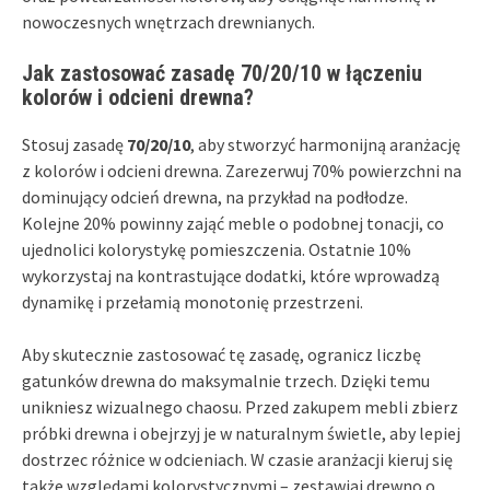
nowoczesnych wnętrzach drewnianych.
Jak zastosować zasadę 70/20/10 w łączeniu
kolorów i odcieni drewna?
Stosuj zasadę
70/20/10
, aby stworzyć harmonijną aranżację
z kolorów i odcieni drewna. Zarezerwuj 70% powierzchni na
dominujący odcień drewna, na przykład na podłodze.
Kolejne 20% powinny zająć meble o podobnej tonacji, co
ujednolici kolorystykę pomieszczenia. Ostatnie 10%
wykorzystaj na kontrastujące dodatki, które wprowadzą
dynamikę i przełamią monotonię przestrzeni.
Aby skutecznie zastosować tę zasadę, ogranicz liczbę
gatunków drewna do maksymalnie trzech. Dzięki temu
unikniesz wizualnego chaosu. Przed zakupem mebli zbierz
próbki drewna i obejrzyj je w naturalnym świetle, aby lepiej
dostrzec różnice w odcieniach. W czasie aranżacji kieruj się
także względami kolorystycznymi – zestawiaj drewno o