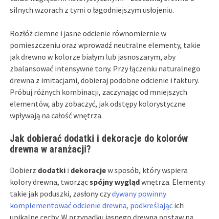
silnych wzorach z tymi o łagodniejszym usłojeniu.
Rozłóż ciemne i jasne odcienie równomiernie w
pomieszczeniu oraz wprowadź neutralne elementy, takie
jak drewno w kolorze białym lub jasnoszarym, aby
zbalansować intensywne tony. Przy łączeniu naturalnego
drewna z imitacjami, dobieraj podobne odcienie i faktury.
Próbuj różnych kombinacji, zaczynając od mniejszych
elementów, aby zobaczyć, jak odstępy kolorystyczne
wpływają na całość wnętrza.
Jak dobierać dodatki i dekoracje do kolorów
drewna w aranżacji?
Dobierz
dodatki
i
dekoracje
w sposób, który wspiera
kolory drewna, tworząc
spójny wygląd
wnętrza. Elementy
takie jak poduszki, zasłony czy
dywany powinny
komplementować odcienie drewna, podkreślając
ich
unikalne cechy. W przypadku jasnego drewna postaw na