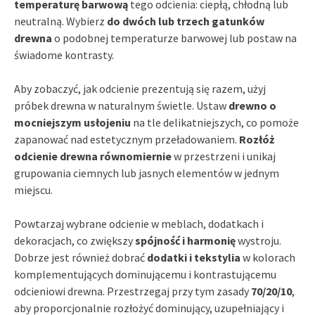
temperaturę barwową
tego odcienia: ciepłą, chłodną lub
neutralną. Wybierz
do dwóch lub trzech gatunków
drewna
o podobnej temperaturze barwowej lub postaw na
świadome kontrasty.
Aby zobaczyć, jak odcienie prezentują się razem, użyj
próbek drewna w naturalnym świetle. Ustaw
drewno o
mocniejszym usłojeniu
na tle delikatniejszych, co pomoże
zapanować nad estetycznym przeładowaniem.
Rozłóż
odcienie drewna równomiernie
w przestrzeni i unikaj
grupowania ciemnych lub jasnych elementów w jednym
miejscu.
Powtarzaj wybrane odcienie w meblach, dodatkach i
dekoracjach, co zwiększy
spójność i harmonię
wystroju.
Dobrze jest również dobrać
dodatki i tekstylia
w kolorach
komplementujących dominującemu i kontrastującemu
odcieniowi drewna. Przestrzegaj przy tym zasady
70/20/10
,
aby proporcjonalnie rozłożyć dominujący, uzupełniający i