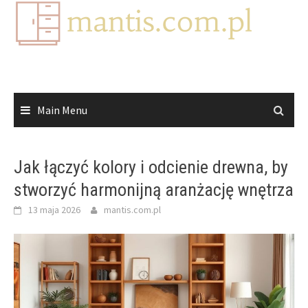
Skip
to
content
Main Menu
Jak łączyć kolory i odcienie drewna, by
stworzyć harmonijną aranżację wnętrza
13 maja 2026
mantis.com.pl