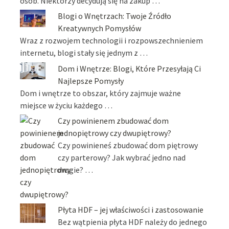
osób. Niektórzy decydują się na zakup …
Blogi o Wnętrzach: Twoje Źródło
Kreatywnych Pomysłów
Wraz z rozwojem technologii i rozpowszechnieniem
internetu, blogi stały się jednym z …
Dom i Wnętrze: Blogi, Które Przesyłają Ci
Najlepsze Pomysły
Dom i wnętrze to obszar, który zajmuje ważne
miejsce w życiu każdego …
Czy powinienem zbudować dom
jednopiętrowy czy dwupiętrowy?
Czy powinieneś zbudować dom piętrowy
czy parterowy? Jak wybrać jedno nad
drugie? …
Płyta HDF – jej właściwości i zastosowanie
Bez wątpienia płyta HDF należy do jednego