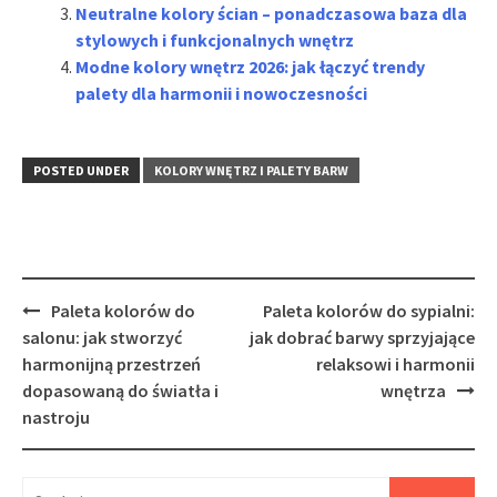
Neutralne kolory ścian – ponadczasowa baza dla
stylowych i funkcjonalnych wnętrz
Modne kolory wnętrz 2026: jak łączyć trendy
palety dla harmonii i nowoczesności
POSTED UNDER
KOLORY WNĘTRZ I PALETY BARW
Post
Paleta kolorów do
Paleta kolorów do sypialni:
navigation
salonu: jak stworzyć
jak dobrać barwy sprzyjające
harmonijną przestrzeń
relaksowi i harmonii
dopasowaną do światła i
wnętrza
nastroju
Szukaj: